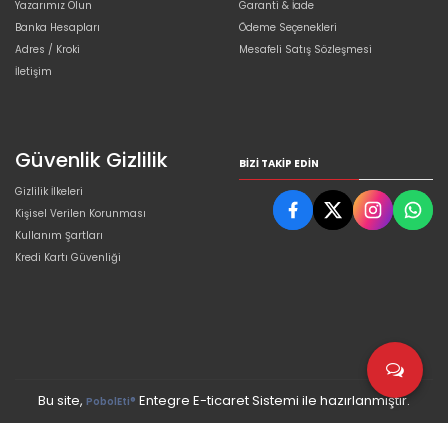
Yazarımız Olun
Garanti & İade
Banka Hesapları
Ödeme Seçenekleri
Adres / Kroki
Mesafeli Satış Sözleşmesi
İletişim
Güvenlik Gizlilik
BIZI TAKIP EDIN
Gizlilik İlkeleri
Kişisel Verilen Korunması
Kullanım Şartları
Kredi Kartı Güvenliği
Bu site,
Entegre E-ticaret Sistemi ile hazırlanmıştır.
PobolEti®