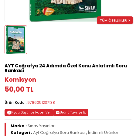
TÜM ÖZELLİKLER
AYT Coğrafya 24 Adımda Özel Konu Anlatımlı Soru
Bankası
Komisyon
50,00 TL
Ürün Kodu :
9786051237138
Fiyatı Düşünce Haber Ver
Ürünü Tavsiye Et
Marka :
Sınav Yayınları
Kategori :
Ayt Coğrafya Soru Bankası
,
İndirimli Ürünler