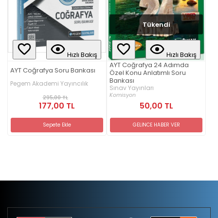
Tükendi
Hızlı Bakış
Hızlı Bakış
AYT Coğrafya 24 Adımda
AYT Coğrafya Soru Bankası
Özel Konu Anlatımlı Soru
Bankası
Pegem Akademi Yayıncılık
Sınav Yayınları
Komisyon
295,00 TL
177,00 TL
50,00 TL
Sepete Ekle
GELİNCE HABER VER