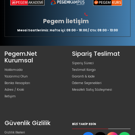
Pegem İletişim
Mesai Saatlerimiz: Hafta içi: 09:00 - 18:00 / Cts: 09:00 - 13:00
Pegem.Net
Sipariş Teslimat
Kurumsal
Sipariş Süreci
Hakkımızda
Teslimat Kargo
Yazarımız Olun
Garanti & İade
Banka Hesapları
Ödeme Seçenekleri
Adres / Kroki
Mesafeli Satış Sözleşmesi
İletişim
Güvenlik Gizlilik
BIZI TAKIP EDIN
Gizlilik İlkeleri