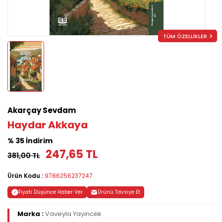
TÜM ÖZELLİKLER
Akarçay Sevdam
Haydar Akkaya
% 35 İndirim
247,65 TL
381,00 TL
Ürün Kodu :
9786256237247
Fiyatı Düşünce Haber Ver
Ürünü Tavsiye Et
Marka :
Vaveyla Yayıncılık