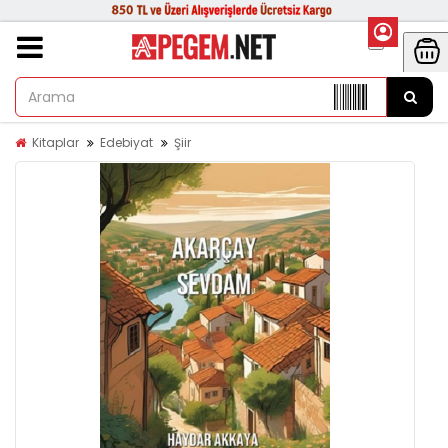
Kitaplar
Edebiyat
Şiir