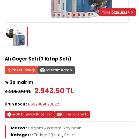
TÜM ÖZELLİKLER
Ali Göçer Seti (7 Kitap Seti)
Paket İçeriği
Ücretsiz Kargo
% 30 İndirim
2.943,50 TL
4.205,00 TL
Ürün Kodu :
8692889020822
Fiyatı Düşünce Haber Ver
Ürünü Tavsiye Et
Marka :
Pegem Akademi Yayıncılık
Kategori :
Türkçe Eğitimi
,
Setler