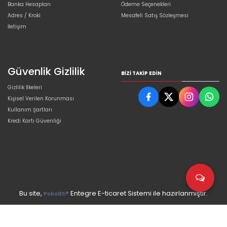
Banka Hesapları
Ödeme Seçenekleri
Adres / Kroki
Mesafeli Satış Sözleşmesi
İletişim
Güvenlik Gizlilik
BIZI TAKIP EDIN
Gizlilik İlkeleri
Kişisel Verilen Korunması
Kullanım Şartları
Kredi Kartı Güvenliği
Bu site,
Entegre E-ticaret Sistemi ile hazırlanmıştır.
PobolEti®