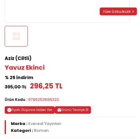
TÜM ÖZELLİKLER
Aziz (Ciltli)
Yavuz Ekinci
% 25 İndirim
296,25 TL
395,00 TL
Ürün Kodu :
9786253696320
Fiyatı Düşünce Haber Ver
Ürünü Tavsiye Et
Marka :
Everest Yayınları
Kategori :
Roman