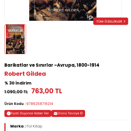
TÜM ÖZELLİKLER
Barikatlar ve Sınırlar –Avrupa, 1800-1914
Robert Gildea
% 30 İndirim
763,00 TL
1.090,00 TL
Ürün Kodu :
9786258716214
Fiyatı Düşünce Haber Ver
Ürünü Tavsiye Et
Marka :
Fol Kitap