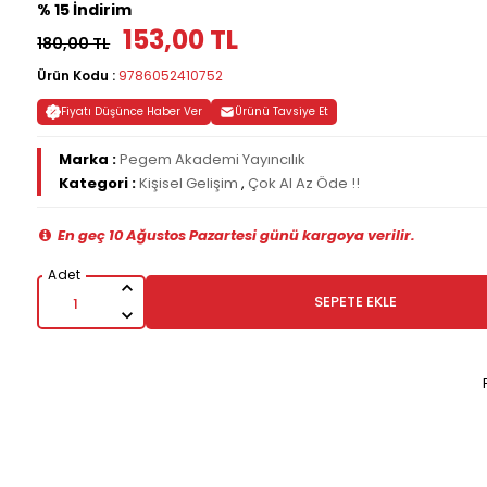
% 15 İndirim
153,00 TL
180,00 TL
Ürün Kodu :
9786052410752
Fiyatı Düşünce Haber Ver
Ürünü Tavsiye Et
Marka :
Pegem Akademi Yayıncılık
Kategori :
Kişisel Gelişim
,
Çok Al Az Öde !!
En geç 10 Ağustos Pazartesi günü kargoya verilir.
SEPETE EKLE