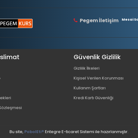
Pegem İletişim
Mesai Saa
eslimat
Güvenlik Gizlilik
Gizlilik İlkeleri
o
Kişisel Verilen Korunması
Kullanım Şartları
kleri
Kredi Kartı Güvenliği
 Sözleşmesi
Bu site,
PobolEti®
Entegre E-ticaret Sistemi ile hazırlanmıştır.