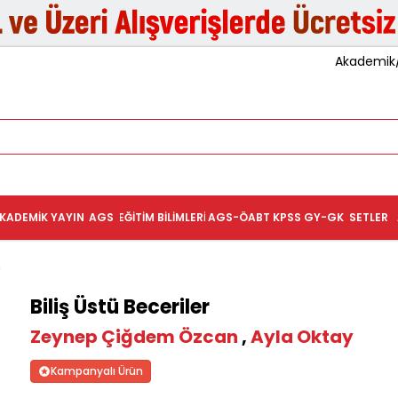
Akademik/K
KADEMIK YAYIN
AGS
EĞITIM BILIMLERI
AGS-ÖABT
KPSS GY-GK
SETLER
Biliş Üstü Beceriler
Zeynep Çiğdem Özcan
,
Ayla Oktay
Kampanyalı Ürün