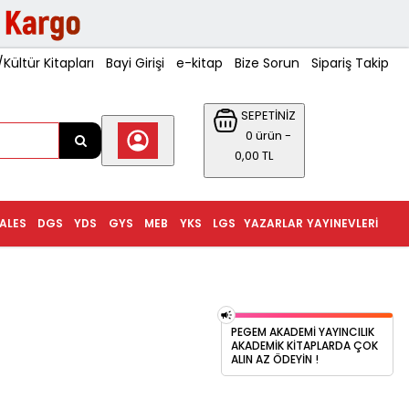
ültür Kitapları
Bayi Girişi
e-kitap
Bize Sorun
Sipariş Takip
SEPETİNİZ
0 ürün -
0,00 TL
ALES
DGS
YDS
GYS
MEB
YKS
LGS
YAZARLAR
YAYINEVLERI
PEGEM AKADEMI YAYINCILIK
AKADEMIK KITAPLARDA ÇOK
ALIN AZ ÖDEYIN !