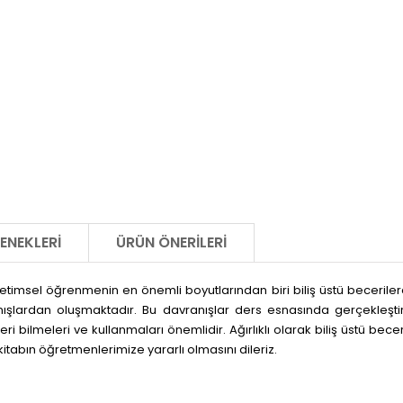
ENEKLERI
ÜRÜN ÖNERILERI
imsel öğrenmenin en önemli boyutlarından biri biliş üstü becerilerdir.
ışlardan oluşmaktadır. Bu davranışlar ders esnasında gerçekleştiril
ri bilmeleri ve kullanmaları önemlidir. Ağırlıklı olarak biliş üstü becer
kitabın öğretmenlerimize yararlı olmasını dileriz.