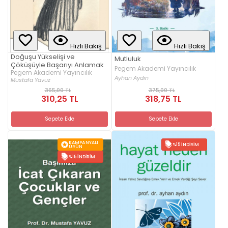
Hızlı Bakış
Hızlı Bakış
Doğuşu Yükselişi ve
Mutluluk
Çöküşüyle Başarıyı Anlamak
Pegem Akademi Yayıncılık
Pegem Akademi Yayıncılık
Ayhan Aydın
Mustafa Yavuz
365,00 TL
375,00 TL
310,25 TL
318,75 TL
Sepete Ekle
Sepete Ekle
KAMPANYALI
%15 İNDIRIM
ÜRÜN
%15 İNDIRIM