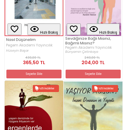
Hızlı Bakış
Hızlı Bakış
Sevdiğinize Bağlı Mısınız,
Nasıl Düşünelim
Bağımlı Mısınız?
Pegem Akademi Yayıncılık
Pegem Akademi Yayıncılık
Hüseyin Başar
Bünyamin Çetinkaya
430,00 TL
240,00 TL
365,50 TL
204,00 TL
Sepete Ekle
Sepete Ekle
%15 İNDIRIM
%15 İNDIRIM