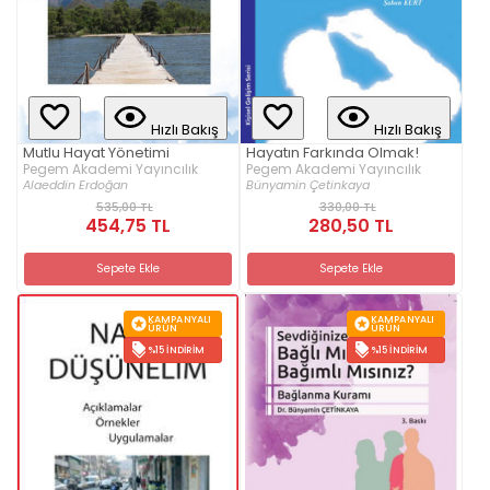
Hızlı Bakış
Hızlı Bakış
Mutlu Hayat Yönetimi
Hayatın Farkında Olmak!
Pegem Akademi Yayıncılık
Pegem Akademi Yayıncılık
Alaeddin Erdoğan
Bünyamin Çetinkaya
535,00 TL
330,00 TL
454,75 TL
280,50 TL
Sepete Ekle
Sepete Ekle
KAMPANYALI
KAMPANYALI
ÜRÜN
ÜRÜN
%15 İNDIRIM
%15 İNDIRIM