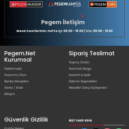
Pegem İletişim
Mesai Saatlerimiz: Hafta içi: 09:00 - 18:00 / Cts: 09:00 - 13:00
Pegem.Net
Sipariş Teslimat
Kurumsal
Sipariş Süreci
Hakkımızda
Teslimat Kargo
Yazarımız Olun
Garanti & İade
Banka Hesapları
Ödeme Seçenekleri
Adres / Kroki
Mesafeli Satış Sözleşmesi
İletişim
Güvenlik Gizlilik
BIZI TAKIP EDIN
Gizlilik İlkeleri