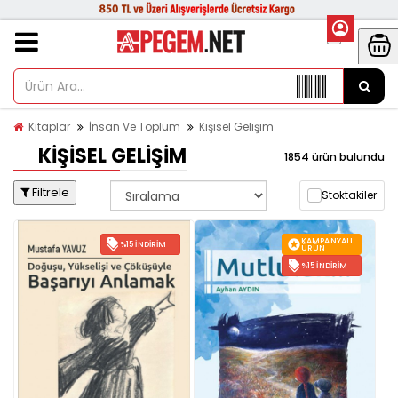
Kitaplar
İnsan Ve Toplum
Kişisel Gelişim
KIŞISEL GELIŞIM
1854 ürün bulundu
Filtrele
Stoktakiler
KAMPANYALI
%15 İNDIRIM
ÜRÜN
%15 İNDIRIM