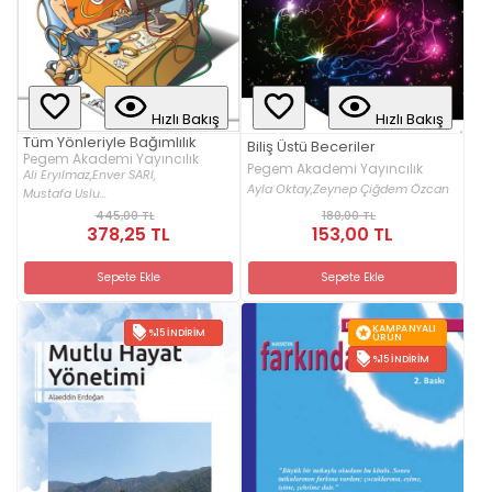
Hızlı Bakış
Hızlı Bakış
Tüm Yönleriyle Bağımlılık
Biliş Üstü Beceriler
Pegem Akademi Yayıncılık
Pegem Akademi Yayıncılık
Ali Eryılmaz,
Enver SARI,
Ayla Oktay,
Zeynep Çiğdem Özcan
Mustafa Uslu...
445,00 TL
180,00 TL
378,25 TL
153,00 TL
Sepete Ekle
Sepete Ekle
KAMPANYALI
%15 İNDIRIM
ÜRÜN
%15 İNDIRIM