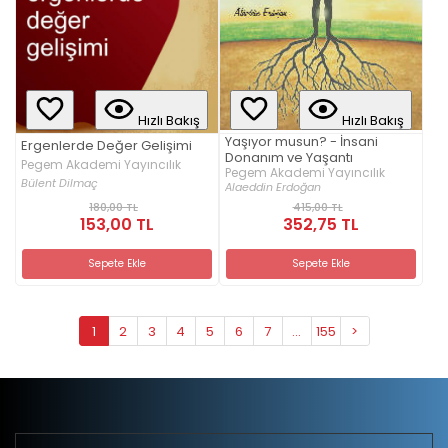
Hızlı Bakış
Hızlı Bakış
Yaşıyor musun? - İnsani
Ergenlerde Değer Gelişimi
Donanım ve Yaşantı
Pegem Akademi Yayıncılık
Pegem Akademi Yayıncılık
Bülent Dilmaç
Alaeddin Erdoğan
180,00 TL
415,00 TL
153,00 TL
352,75 TL
Sepete Ekle
Sepete Ekle
1
2
3
4
5
6
7
...
155
>