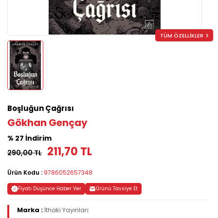
TÜM ÖZELLİKLER
Boşluğun Çağrısı
Gökhan Gençay
% 27 İndirim
211,70 TL
290,00 TL
Ürün Kodu :
9786052657348
Fiyatı Düşünce Haber Ver
Ürünü Tavsiye Et
Marka :
İthaki Yayınları