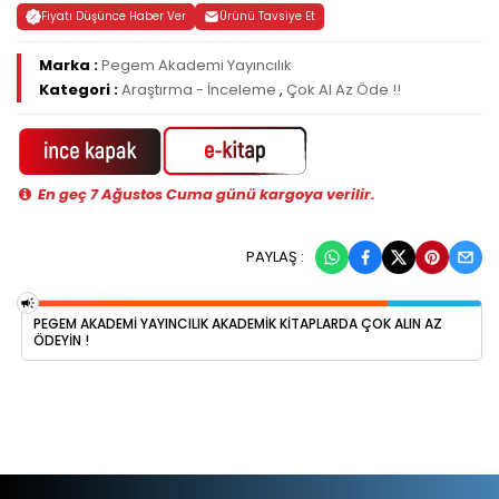
Fiyatı Düşünce Haber Ver
Ürünü Tavsiye Et
Marka :
Pegem Akademi Yayıncılık
Kategori :
Araştırma - İnceleme
,
Çok Al Az Öde !!
En geç 7 Ağustos Cuma günü kargoya verilir.
PAYLAŞ :
PEGEM AKADEMI YAYINCILIK AKADEMIK KITAPLARDA ÇOK ALIN AZ
ÖDEYIN !