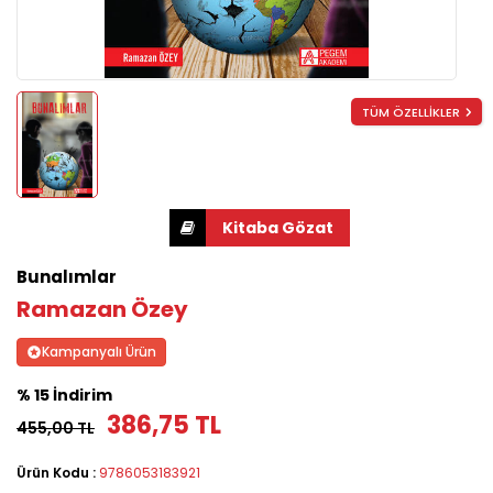
TÜM ÖZELLİKLER
Bunalımlar
Ramazan Özey
Kampanyalı Ürün
% 15 İndirim
386,75 TL
455,00 TL
Ürün Kodu :
9786053183921