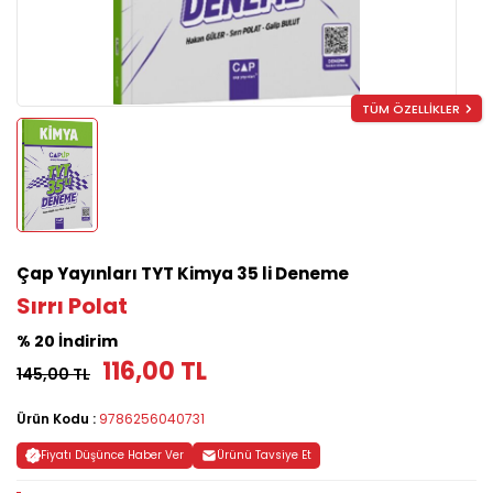
TÜM ÖZELLİKLER
Çap Yayınları TYT Kimya 35 li Deneme
Sırrı Polat
% 20 İndirim
116,00 TL
145,00 TL
Ürün Kodu :
9786256040731
Fiyatı Düşünce Haber Ver
Ürünü Tavsiye Et