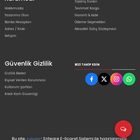
Sipariş Süreci
Hakkımızda
Teslimat Kargo
Yazarımız Olun
Garanti & İade
Banka Hesapları
Ödeme Seçenekleri
Adres / Kroki
Mesafeli Satış Sözleşmesi
İletişim
Güvenlik Gizlilik
BIZI TAKIP EDIN
Gizlilik İlkeleri
Kişisel Verilen Korunması
Kullanım Şartları
Kredi Kartı Güvenliği
Bu site,
Entegre E-ticaret Sistemi ile hazırlanmıştır.
PobolEti®