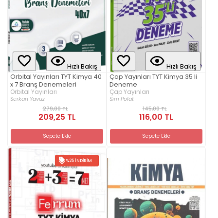
Hızlı Bakış
Hızlı Bakış
Orbital Yayınları TYT Kimya 40
Çap Yayınları TYT Kimya 35 li
x 7 Branş Denemeleri
Deneme
Orbital Yayınları
Çap Yayınları
Serkan Yavuz
Sırrı Polat
279,00 TL
145,00 TL
209,25 TL
116,00 TL
Sepete Ekle
Sepete Ekle
%25 İNDIRIM