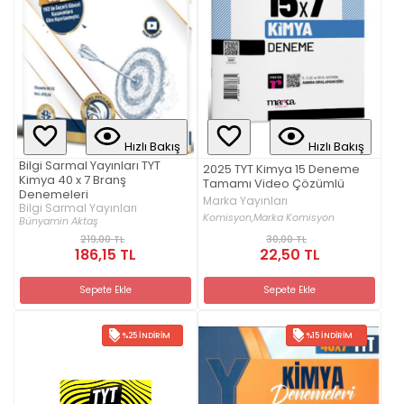
Hızlı Bakış
Hızlı Bakış
Bilgi Sarmal Yayınları TYT
2025 TYT Kimya 15 Deneme
Kimya 40 x 7 Branş
Tamamı Video Çözümlü
Denemeleri
Marka Yayınları
Bilgi Sarmal Yayınları
Komisyon,
Marka Komisyon
Bünyamin Aktaş
219,00 TL
30,00 TL
186,15 TL
22,50 TL
Sepete Ekle
Sepete Ekle
%25 İNDIRIM
%15 İNDIRIM