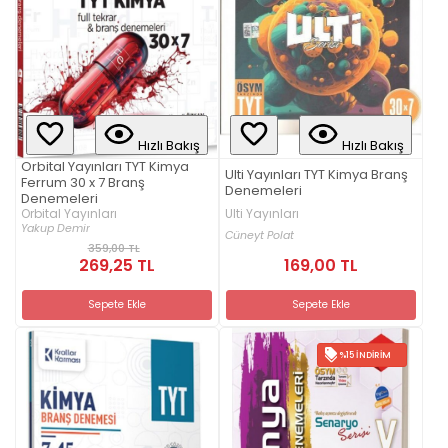
Hızlı Bakış
Hızlı Bakış
Orbital Yayınları TYT Kimya
Ulti Yayınları TYT Kimya Branş
Ferrum 30 x 7 Branş
Denemeleri
Denemeleri
Ulti Yayınları
Orbital Yayınları
Yakup Demir
Cüneyt Polat
359,00 TL
269,25 TL
169,00 TL
Sepete Ekle
Sepete Ekle
%15 İNDIRIM