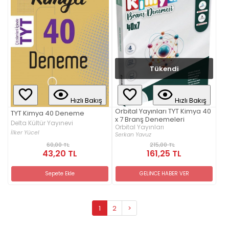
Tükendi
Hızlı Bakış
Hızlı Bakış
Orbital Yayınları TYT Kimya 40
TYT Kimya 40 Deneme
x 7 Branş Denemeleri
Delta Kültür Yayınevi
Orbital Yayınları
İlker Yücel
Serkan Yavuz
60,00 TL
215,00 TL
43,20 TL
161,25 TL
Sepete Ekle
GELİNCE HABER VER
1
2
>