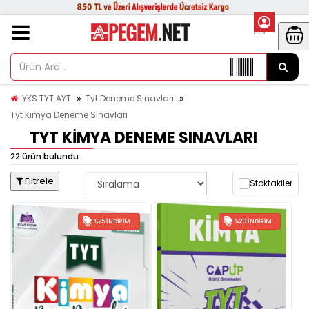
YKS TYT AYT
Tyt Deneme Sınavları
Tyt Kimya Deneme Sınavları
TYT KIMYA DENEME SINAVLARI
22 ürün bulundu
Filtrele
Stoktakiler
%25 İNDIRIM
%20 İNDIRIM