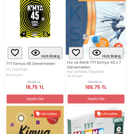
Hızlı Bakış
Hızlı Bakış
Hız ve Renk TYT Kimya 40 x 7
TYT Kimya 45 Denemeleri
Denemeleri
Fix Yayınları
Hız Ve Renk Yayınları
Komisyon
Ali Güven
25,00 TL
195,00 TL
18,75 TL
165,75 TL
Sepete Ekle
Sepete Ekle
%28 İNDIRIM
%25 İNDIRIM