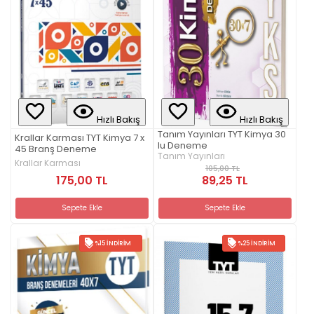
Hızlı Bakış
Hızlı Bakış
Tanım Yayınları TYT Kimya 30
Krallar Karması TYT Kimya 7 x
lu Deneme
45 Branş Deneme
Tanım Yayınları
Krallar Karması
105,00 TL
175,00 TL
89,25 TL
Sepete Ekle
Sepete Ekle
%15 İNDIRIM
%25 İNDIRIM