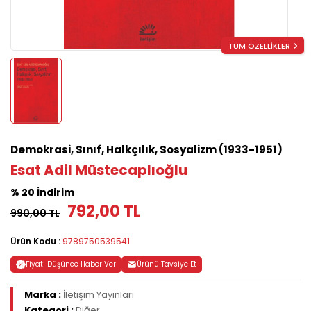
TÜM ÖZELLİKLER
Demokrasi, Sınıf, Halkçılık, Sosyalizm (1933-1951)
Esat Adil Müstecaplıoğlu
% 20 İndirim
792,00 TL
990,00 TL
Ürün Kodu :
9789750539541
Fiyatı Düşünce Haber Ver
Ürünü Tavsiye Et
Marka :
İletişim Yayınları
Kategori :
Diğer