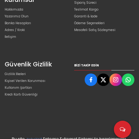
Sipariş Süreci
Hakkımızda
Teslimat Kargo
Yazarımız Olun
Garanti & İade
Banka Hesapları
Ödeme Seçenekleri
Adres / Kroki
Mesafeli Satış Sözleşmesi
İletişim
Güvenlik Gizlilik
BIZI TAKIP EDIN
Gizlilik İlkeleri
Kişisel Verilen Korunması
Kullanım Şartları
Kredi Kartı Güvenliği
Bu site,
Entegre E-ticaret Sistemi ile hazırlanmıştır.