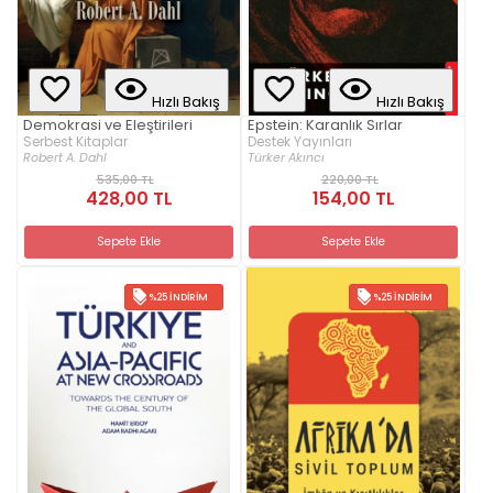
Hızlı Bakış
Hızlı Bakış
Demokrasi ve Eleştirileri
Epstein: Karanlık Sırlar
Serbest Kitaplar
Destek Yayınları
Robert A. Dahl
Türker Akıncı
535,00 TL
220,00 TL
428,00 TL
154,00 TL
Sepete Ekle
Sepete Ekle
%25 İNDIRIM
%25 İNDIRIM