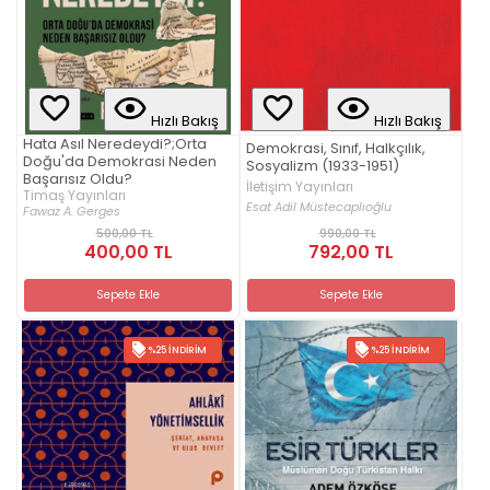
Hızlı Bakış
Hızlı Bakış
Hata Asıl Neredeydi?;Orta
Demokrasi, Sınıf, Halkçılık,
Doğu'da Demokrasi Neden
Sosyalizm (1933-1951)
Başarısız Oldu?
İletişim Yayınları
Timaş Yayınları
Esat Adil Müstecaplıoğlu
Fawaz A. Gerges
500,00 TL
990,00 TL
400,00 TL
792,00 TL
Sepete Ekle
Sepete Ekle
%25 İNDIRIM
%25 İNDIRIM