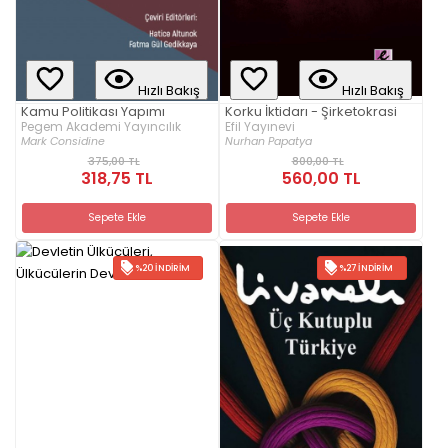
Hızlı Bakış
Hızlı Bakış
Kamu Politikası Yapımı
Korku İktidarı - Şirketokrasi
Pegem Akademi Yayıncılık
Efil Yayınevi
Mark Considine
Nurhan Papatya
375,00 TL
800,00 TL
318,75 TL
560,00 TL
Sepete Ekle
Sepete Ekle
%20 İNDIRIM
%27 İNDIRIM