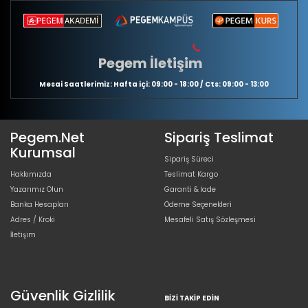
Pegem İletişim
Mesai Saatlerimiz: Hafta içi: 09:00 - 18:00 / Cts: 09:00 - 13:00
Pegem.Net
Sipariş Teslimat
Kurumsal
Sipariş Süreci
Hakkımızda
Teslimat Kargo
Yazarımız Olun
Garanti & İade
Banka Hesapları
Ödeme Seçenekleri
Adres / Kroki
Mesafeli Satış Sözleşmesi
İletişim
Güvenlik Gizlilik
BIZI TAKIP EDIN