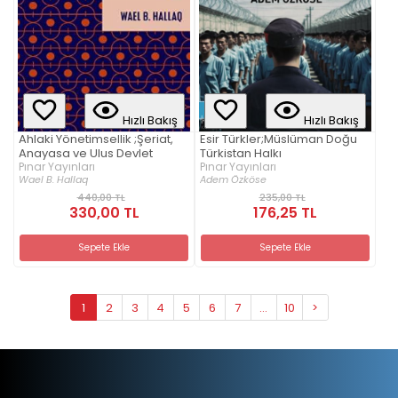
Hızlı Bakış
Hızlı Bakış
Ahlaki Yönetimsellik ;Şeriat,
Esir Türkler;Müslüman Doğu
Anayasa ve Ulus Devlet
Türkistan Halkı
Pınar Yayınları
Pınar Yayınları
Wael B. Hallaq
Adem Özköse
440,00 TL
235,00 TL
330,00 TL
176,25 TL
Sepete Ekle
Sepete Ekle
1
2
3
4
5
6
7
...
10
>