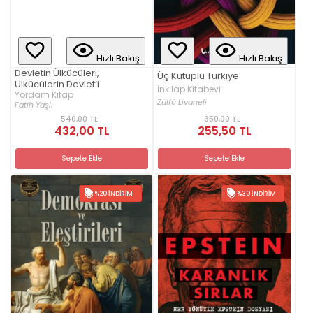
Hızlı Bakış
Hızlı Bakış
Devletin Ülkücüleri,
Üç Kutuplu Türkiye
Ülkücülerin Devlet’i
İnkılap Kitabevi
Yordam Kitap
Zülfü Livaneli
Fatih Yaşlı
540,00 TL
350,00 TL
432,00 TL
255,50 TL
Sepete Ekle
Sepete Ekle
%20 İNDIRIM
%30 İNDIRIM