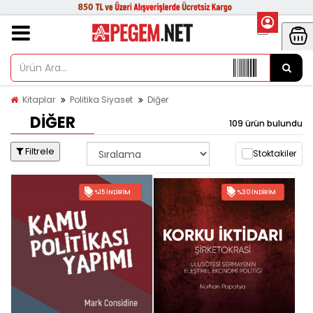
Kitaplar
Politika Siyaset
Diğer
DIĞER
109 ürün bulundu
Filtrele
Stoktakiler
%15 İNDIRIM
%30 İNDIRIM