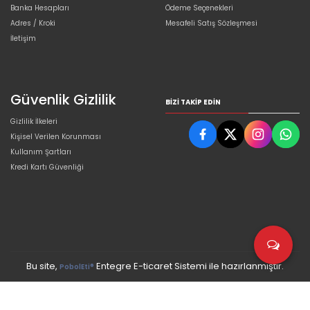
Banka Hesapları
Ödeme Seçenekleri
Adres / Kroki
Mesafeli Satış Sözleşmesi
İletişim
Güvenlik Gizlilik
BIZI TAKIP EDIN
Gizlilik İlkeleri
Kişisel Verilen Korunması
Kullanım Şartları
Kredi Kartı Güvenliği
Bu site,
Entegre E-ticaret Sistemi ile hazırlanmıştır.
PobolEti®