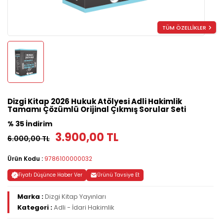
TÜM ÖZELLİKLER
Dizgi Kitap 2026 Hukuk Atölyesi Adli Hakimlik
Tamamı Çözümlü Orijinal Çıkmış Sorular Seti
% 35 İndirim
3.900,00 TL
6.000,00 TL
Ürün Kodu :
9786100000032
Fiyatı Düşünce Haber Ver
Ürünü Tavsiye Et
Marka :
Dizgi Kitap Yayınları
Kategori :
Adli - İdari Hakimlik