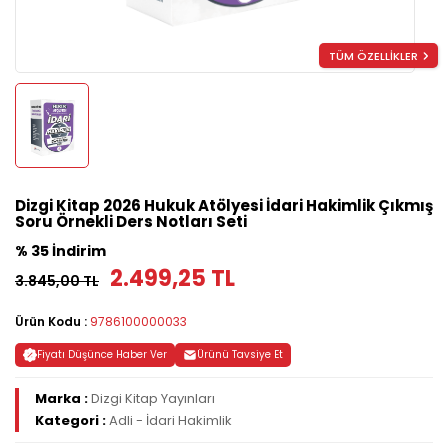
TÜM ÖZELLİKLER
Dizgi Kitap 2026 Hukuk Atölyesi İdari Hakimlik Çıkmış
Soru Örnekli Ders Notları Seti
% 35 İndirim
2.499,25 TL
3.845,00 TL
Ürün Kodu :
9786100000033
Fiyatı Düşünce Haber Ver
Ürünü Tavsiye Et
Marka :
Dizgi Kitap Yayınları
Kategori :
Adli - İdari Hakimlik