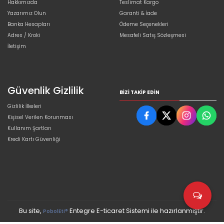
Hakkımızda
Teslimat Kargo
Yazarımız Olun
Garanti & İade
Banka Hesapları
Ödeme Seçenekleri
Adres / Kroki
Mesafeli Satış Sözleşmesi
İletişim
Güvenlik Gizlilik
BIZI TAKIP EDIN
Gizlilik İlkeleri
Kişisel Verilen Korunması
Kullanım Şartları
Kredi Kartı Güvenliği
Bu site,
Entegre E-ticaret Sistemi ile hazırlanmıştır.
PobolEti®