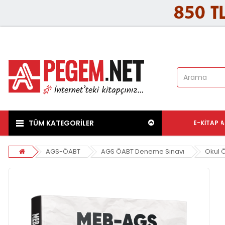
TÜM KATEGORİLER
E-KITAP
A
AGS-ÖABT
AGS ÖABT Deneme Sınavı
Okul 