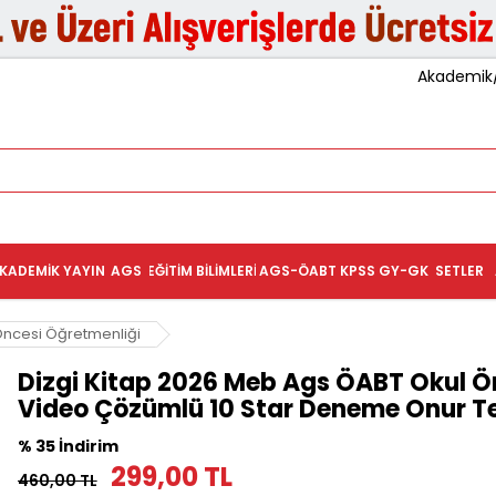
Akademik/K
KADEMIK YAYIN
AGS
EĞITIM BILIMLERI
AGS-ÖABT
KPSS GY-GK
SETLER
Öncesi Öğretmenliği
Dizgi Kitap 2026 Meb Ags ÖABT Okul 
Video Çözümlü 10 Star Deneme Onur T
% 35 İndirim
299,00 TL
460,00 TL