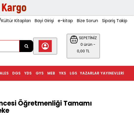
ültür Kitapları
Bayi Girişi
e-kitap
Bize Sorun
Sipariş Takip
SEPETİNİZ
0 ürün -
0,00 TL
ALES
DGS
YDS
GYS
MEB
YKS
LGS
YAZARLAR
YAYINEVLERI
Öncesi Öğretmenliği Tamamı
eke