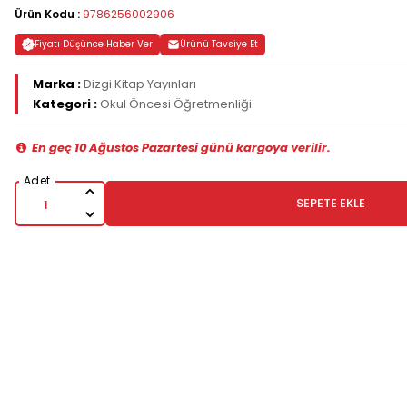
Ürün Kodu :
9786256002906
Fiyatı Düşünce Haber Ver
Ürünü Tavsiye Et
Marka :
Dizgi Kitap Yayınları
Kategori :
Okul Öncesi Öğretmenliği
En geç 10 Ağustos Pazartesi günü kargoya verilir.
SEPETE EKLE