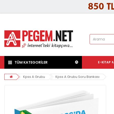
TÜM KATEGORİLER
E-KITAP
A
Kpss A Grubu
Kpss A Grubu Soru Bankası