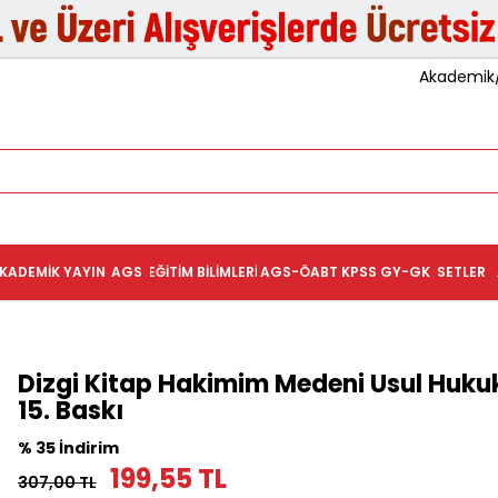
Akademik/K
KADEMIK YAYIN
AGS
EĞITIM BILIMLERI
AGS-ÖABT
KPSS GY-GK
SETLER
Dizgi Kitap Hakimim Medeni Usul Huku
15. Baskı
% 35 İndirim
199,55 TL
307,00 TL