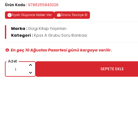
Ürün Kodu :
9786255843326
Fiyatı Düşünce Haber Ver
Ürünü Tavsiye Et
Marka :
Dizgi Kitap Yayınları
Kategori :
Kpss A Grubu Soru Bankası
En geç 10 Ağustos Pazartesi günü kargoya verilir.
SEPETE EKLE