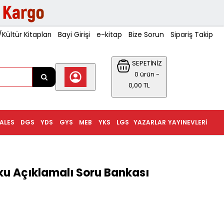
ültür Kitapları
Bayi Girişi
e-kitap
Bize Sorun
Sipariş Takip
SEPETİNİZ
0 ürün -
0,00 TL
ALES
DGS
YDS
GYS
MEB
YKS
LGS
YAZARLAR
YAYINEVLERI
ku Açıklamalı Soru Bankası