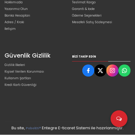
Hakkımızda
Teslimat Kargo
Yazarımız Olun
Garanti & İade
Banka Hesapları
Ödeme Seçenekleri
Adres / Kroki
Mesafeli Satış Sözleşmesi
İletişim
Güvenlik Gizlilik
BIZI TAKIP EDIN
Gizlilik İlkeleri
Kişisel Verilen Korunması
Kullanım Şartları
Kredi Kartı Güvenliği
Bu site,
Entegre E-ticaret Sistemi ile hazırlanmıştır.
PobolEti®