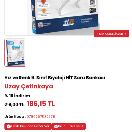
TÜM ÖZELLİKLER
Hız ve Renk 9. Sınıf Biyoloji HİT Soru Bankası
Uzay Çetinkaya
% 15 İndirim
186,15 TL
219,00 TL
Ürün Kodu :
9786257532778
Fiyatı Düşünce Haber Ver
Ürünü Tavsiye Et