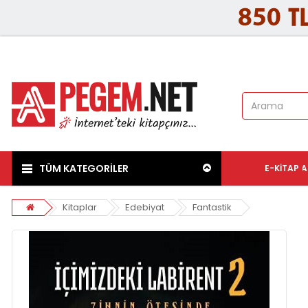
TÜM KATEGORİLER
E-KITAP
A
Kitaplar
Edebiyat
Fantastik