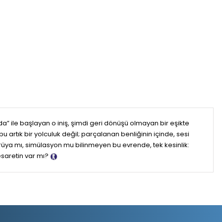
da” ile başlayan o iniş, şimdi geri dönüşü olmayan bir eşikte
u artık bir yolculuk değil; parçalanan benliğinin içinde, sesi
, rüya mı, simülasyon mu bilinmeyen bu evrende, tek kesinlik:
esaretin var mı?
Tanıtım Metni