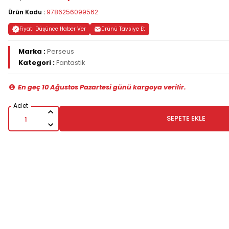
Ürün Kodu :
9786256099562
Fiyatı Düşünce Haber Ver
Ürünü Tavsiye Et
Marka :
Perseus
Kategori :
Fantastik
En geç 10 Ağustos Pazartesi günü kargoya verilir.
SEPETE EKLE