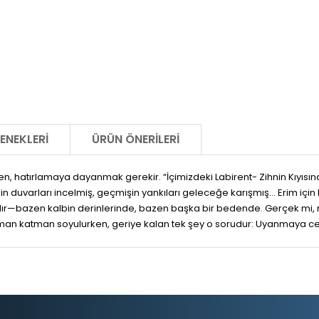
ENEKLERI
ÜRÜN ÖNERILERI
en, hatırlamaya dayanmak gerekir. “İçimizdeki Labirent- Zihnin Kıyısın
nin duvarları incelmiş, geçmişin yankıları geleceğe karışmış… Erim için b
sı vardır—bazen kalbin derinlerinde, bazen başka bir bedende. Gerçek mi
tman katman soyulurken, geriye kalan tek şey o sorudur: Uyanmaya c