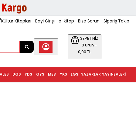
ültür Kitapları
Bayi Girişi
e-kitap
Bize Sorun
Sipariş Takip
SEPETİNİZ
0 ürün -
0,00 TL
ALES
DGS
YDS
GYS
MEB
YKS
LGS
YAZARLAR
YAYINEVLERI