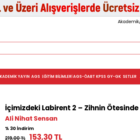
Akademik/K
KADEMIK YAYIN
AGS
EĞITIM BILIMLERI
AGS-ÖABT
KPSS GY-GK
SETLER
İçimizdeki Labirent 2 – Zihnin Ötesinde
Ali Nihat Sensan
% 30 İndirim
153,30 TL
219,00 TL