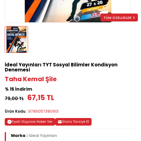
TÜM ÖZELLİKLER
İdeal Yayınları TYT Sosyal Bilimler Kondisyon
Denemesi
Taha Kemal Şile
% 15 İndirim
67,15 TL
79,00 TL
Ürün Kodu :
9786057380913
Fiyatı Düşünce Haber Ver
Ürünü Tavsiye Et
Marka :
İdeal Yayınları