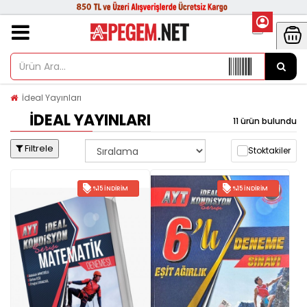
İdeal Yayınları
İDEAL YAYINLARI
11 ürün bulundu
Filtrele
Stoktakiler
%15 İNDIRIM
%15 İNDIRIM