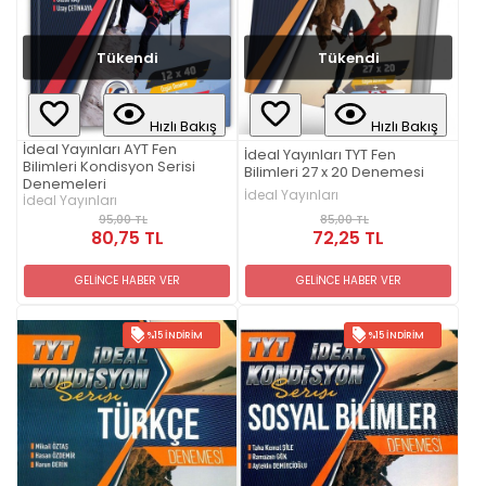
Tükendi
Tükendi
Hızlı Bakış
Hızlı Bakış
İdeal Yayınları AYT Fen
İdeal Yayınları TYT Fen
Bilimleri Kondisyon Serisi
Bilimleri 27 x 20 Denemesi
Denemeleri
İdeal Yayınları
İdeal Yayınları
85,00 TL
95,00 TL
72,25 TL
80,75 TL
GELİNCE HABER VER
GELİNCE HABER VER
%15 İNDIRIM
%15 İNDIRIM