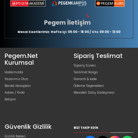
Pegem İletişim
Mesai Saatlerimiz: Hafta içi: 09:00 - 18:00 / Cts: 09:00 - 13:00
Pegem.Net
Sipariş Teslimat
Kurumsal
Sipariş Süreci
Hakkımızda
Teslimat Kargo
Yazarımız Olun
Garanti & İade
Banka Hesapları
Ödeme Seçenekleri
Adres / Kroki
Mesafeli Satış Sözleşmesi
İletişim
Güvenlik Gizlilik
BIZI TAKIP EDIN
Gizlilik İlkeleri