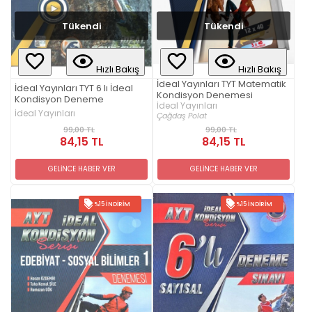
Tükendi
Tükendi
Hızlı Bakış
Hızlı Bakış
İdeal Yayınları TYT Matematik
İdeal Yayınları TYT 6 lı İdeal
Kondisyon Denemesi
Kondisyon Deneme
İdeal Yayınları
İdeal Yayınları
Çağdaş Polat
99,00 TL
99,00 TL
84,15 TL
84,15 TL
GELİNCE HABER VER
GELİNCE HABER VER
%15 İNDIRIM
%15 İNDIRIM