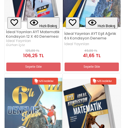
Hızlı Bakış
Hızlı Bakış
İdeal Yayınları AYT Matematik
İdeal Yayınları AYT Eşit Ağırlık
Kondisyon 12 X 40 Denemesi
6 lı Kondisyon Deneme
İdeal Yayınları
İdeal Yayınları
Gürhan İçöz
49,00 TL
125,00 TL
41,65 TL
106,25 TL
Sepete Ekle
Sepete Ekle
%15 İNDIRIM
%15 İNDIRIM