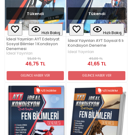
Tükendi
Tükendi
Hızlı Bakış
Hızlı Bakış
İdeal Yayınları AYT Edebiyat
İdeal Yayınları AYT Sayısal 6 lı
Sosyal Bilimler 1 Kondisyon
Kondisyon Deneme
Denemesi
İdeal Yayınları
İdeal Yayınları
49,00 TL
55,00 TL
41,65 TL
46,75 TL
GELİNCE HABER VER
GELİNCE HABER VER
%15 İNDIRIM
%15 İNDIRIM