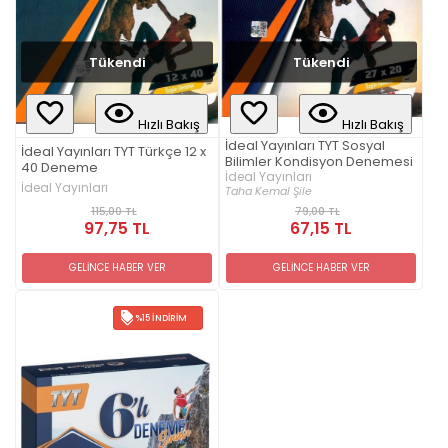
Tükendi
Tükendi
Hızlı Bakış
Hızlı Bakış
İdeal Yayınları TYT Sosyal
İdeal Yayınları TYT Türkçe 12 x
Bilimler Kondisyon Denemesi
40 Deneme
İdeal Yayınları
İdeal Yayınları
Taha Kemal Şile
115,00 TL
79,00 TL
97,75 TL
67,15 TL
GELİNCE HABER VER
GELİNCE HABER VER
%15 İNDIRIM