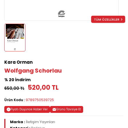
TÜM ÖZELLİKLER
Kara Orman
Wolfgang Schorlau
% 20 İndirim
520,00 TL
650,00 TL
Ürün Kodu :
9789750539725
Fiyatı Düşünce Haber Ver
Ürünü Tavsiye Et
Marka :
İletişim Yayınları