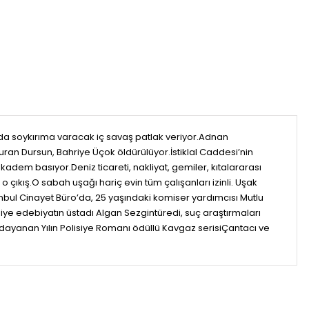
a’da soykırıma varacak iç savaş patlak veriyor.Adnan
Turan Dursun, Bahriye Üçok öldürülüyor.İstiklal Caddesi’nin
dem basıyor.Deniz ticareti, nakliyat, gemiler, kıtalararası
 çıkış.O sabah uşağı hariç evin tüm çalışanları izinli. Uşak
nbul Cinayet Büro’da, 25 yaşındaki komiser yardımcısı Mutlu
ye edebiyatın üstadı Algan Sezgintüredi, suç araştırmaları
dayanan Yılın Polisiye Romanı ödüllü Kavgaz serisiÇantacı ve