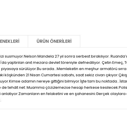
ENEKLERI
ÜRÜN ÖNERILERI
elsizi susmuyor.Nelson Mandela 27 yıl sonra serbest bırakılıyor. Ruand
ı'da yaptırılan anıt mezara devlet töreniyle defnediliyor. Çetin Emeç, 
0 piyasaya sürülüyor.Bu sırada…Memleketin en meşhur armatörü sırra ka
 köşkünden 21 Nisan Cumartesi sabahı, saat sekiz civarı çıkıyor.Çıkış o
şuyor.Kimse adamın nereye gittiğini bilmiyor.İşte tam bu noktada…İsta
lse de tehdit net: Muamma çözülemezse hesap herkese kesilecek.Polisi
 anlatıyor:Zamanların en felaketini ve en şahanesini.Gerçek olaylara 
.