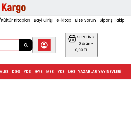
ültür Kitapları
Bayi Girişi
e-kitap
Bize Sorun
Sipariş Takip
SEPETİNİZ
0 ürün -
0,00 TL
ALES
DGS
YDS
GYS
MEB
YKS
LGS
YAZARLAR
YAYINEVLERI