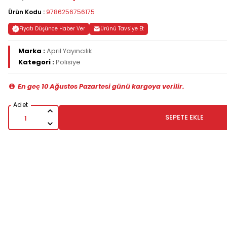
Ürün Kodu :
9786256756175
Fiyatı Düşünce Haber Ver
Ürünü Tavsiye Et
Marka :
April Yayıncılık
Kategori :
Polisiye
En geç 10 Ağustos Pazartesi günü kargoya verilir.
SEPETE EKLE