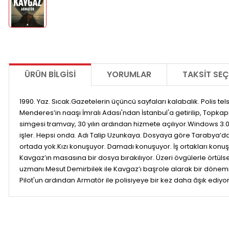
ÜRÜN BILGISI
YORUMLAR
TAKSIT SEÇ
1990. Yaz. Sıcak.Gazetelerin üçüncü sayfaları kalabalık. Polis t
Menderes’in naaşı İmralı Adası'ndan İstanbul'a getirilip, Topkap
simgesi tramvay, 30 yılın ardından hizmete açılıyor.Windows 3.
işler. Hepsi onda. Adı Talip Uzunkaya. Dosyaya göre Tarabya’daki
ortada yok.Kızı konuşuyor. Damadı konuşuyor. İş ortakları konu
Kavgaz’ın masasına bir dosya bırakılıyor. Üzeri övgülerle örtü
uzmanı Mesut Demirbilek ile Kavgaz’ı başrole alarak bir dönemi
Pilot'un ardından Armatör ile polisiyeye bir kez daha âşık ediyor