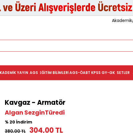
Akademik/K
KADEMIK YAYIN
AGS
EĞITIM BILIMLERI
AGS-ÖABT
KPSS GY-GK
SETLER
Kavgaz - Armatör
Algan SezginTüredi
% 20 İndirim
304,00 TL
380,00 TL