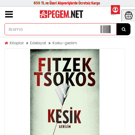
Kitaplar
Edebiyat
Korku-gerilim