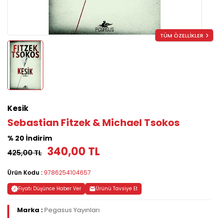
TÜM ÖZELLİKLER
Kesik
Sebastian Fitzek & Michael Tsokos
% 20 İndirim
340,00 TL
425,00 TL
Ürün Kodu :
9786254104657
Fiyatı Düşünce Haber Ver
Ürünü Tavsiye Et
Marka :
Pegasus Yayınları