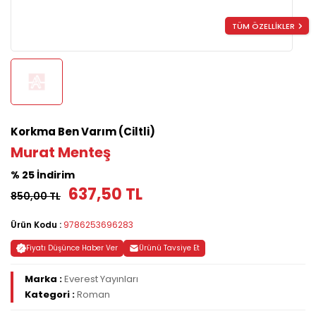
TÜM ÖZELLİKLER
Korkma Ben Varım (Ciltli)
Murat Menteş
% 25 İndirim
637,50 TL
850,00 TL
Ürün Kodu :
9786253696283
Fiyatı Düşünce Haber Ver
Ürünü Tavsiye Et
Marka :
Everest Yayınları
Kategori :
Roman