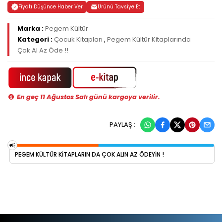
Fiyatı Düşünce Haber Ver
Ürünü Tavsiye Et
Marka :
Pegem Kültür
Kategori :
Çocuk Kitapları
,
Pegem Kültür Kitaplarında
Çok Al Az Öde !!
En geç 11 Ağustos Salı günü kargoya verilir.
PAYLAŞ :
PEGEM KÜLTÜR KITAPLARIN DA ÇOK ALIN AZ ÖDEYIN !