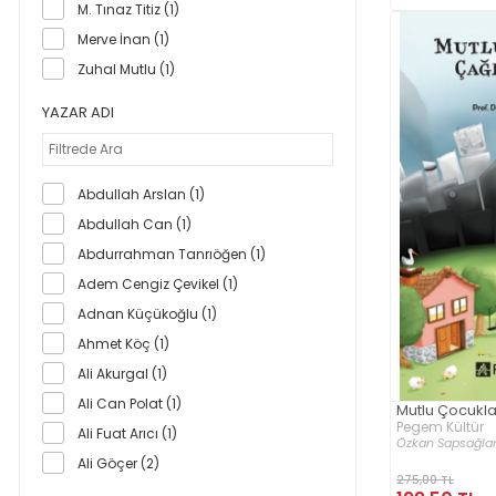
M. Tınaz Titiz (1)
Merve İnan (1)
Zuhal Mutlu (1)
YAZAR ADI
Abdullah Arslan (1)
Abdullah Can (1)
Abdurrahman Tanrıöğen (1)
Adem Cengiz Çevikel (1)
Adnan Küçükoğlu (1)
Ahmet Köç (1)
Ali Akurgal (1)
Ali Can Polat (1)
Mutlu Çocukla
Pegem Kültür
Ali Fuat Arıcı (1)
Özkan Sapsağl
Ali Göçer (2)
275,00 TL
Ali İhsan Öbek (1)