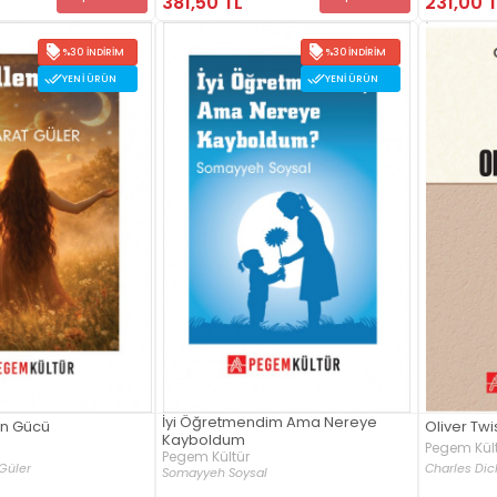
381,50 TL
231,00 
%30 İNDIRIM
%30 İNDIRIM
YENI ÜRÜN
YENI ÜRÜN
İyi Öğretmendim Ama Nereye
n Gücü
Oliver Twi
Kayboldum
Pegem Kül
Pegem Kültür
Güler
Charles Dic
Somayyeh Soysal