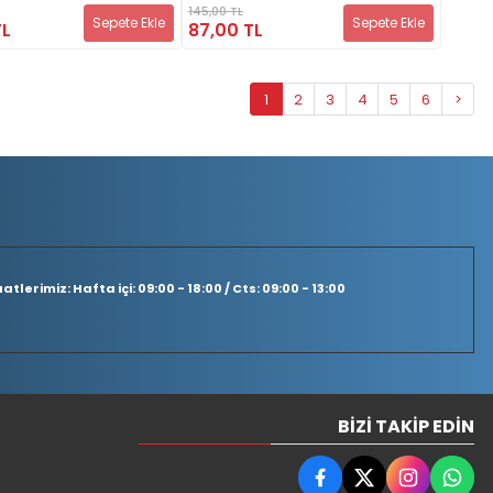
145,00 TL
Sepete Ekle
Sepete Ekle
TL
87,00 TL
1
2
3
4
5
6
>
tlerimiz: Hafta içi: 09:00 - 18:00 / Cts: 09:00 - 13:00
BIZI TAKIP EDIN