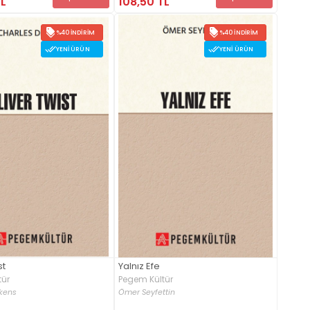
TL
108,50 TL
%40 İNDIRIM
%40 İNDIRIM
YENI ÜRÜN
YENI ÜRÜN
st
Yalnız Efe
tür
Pegem Kültür
kens
Ömer Seyfettin