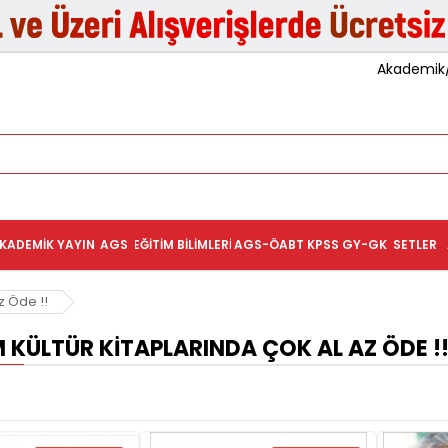
Akademik/K
KADEMIK YAYIN
AGS
EĞITIM BILIMLERI
AGS-ÖABT
KPSS GY-GK
SETLER
z Öde !!
 KÜLTÜR KITAPLARINDA ÇOK AL AZ ÖDE !