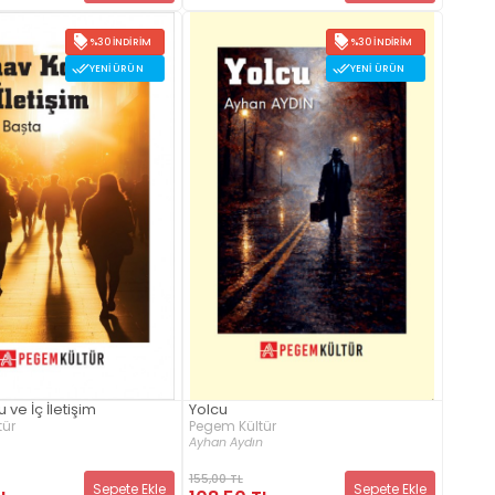
%30 İNDIRIM
%30 İNDIRIM
YENI ÜRÜN
YENI ÜRÜN
 ve İç İletişim
Yolcu
tür
Pegem Kültür
Ayhan Aydın
155,00 TL
Sepete Ekle
Sepete Ekle