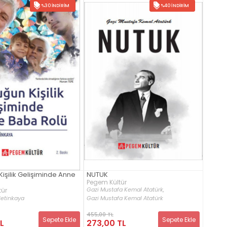
%30 İNDIRIM
%40 İNDIRIM
NUTUK
işilik Gelişiminde Anne
Pegem Kültür
ü
Gazi Mustafa Kemal Atatürk,
tür
etinkaya
Gazi Mustafa Kemal Atatürk
455,00 TL
Sepete Ekle
Sepete Ekle
L
273,00 TL