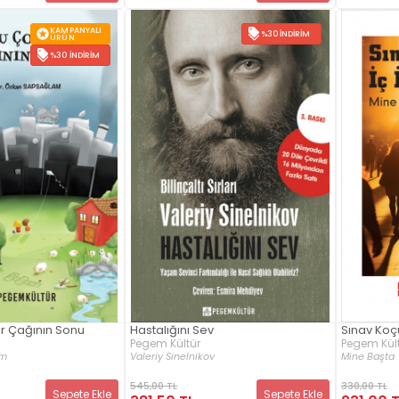
KAMPANYALI
%30 İNDIRIM
ÜRÜN
%30 İNDIRIM
r Çağının Sonu
Hastalığını Sev
Sınav Koçu
Pegem Kültür
Pegem Kül
am
Valeriy Sinelnikov
Mine Başta
545,00 TL
330,00 TL
Sepete Ekle
Sepete Ekle