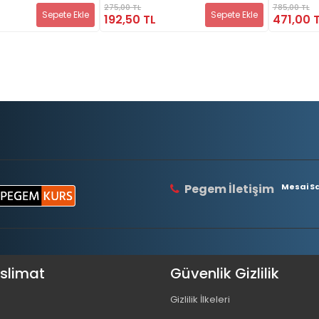
275,00 TL
785,00 TL
Sepete Ekle
Sepete Ekle
192,50 TL
471,00 
Pegem İletişim
Mesai Saa
eslimat
Güvenlik Gizlilik
Gizlilik İlkeleri