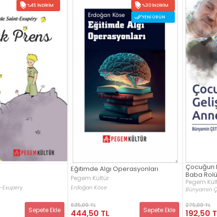
%45 İNDIRIM
%30 İNDIRIM
YENI ÜRÜN
Çocuğun K
Eğitimde Algı Operasyonları
Baba Rol
Pegem Kültür
Pegem Kül
t-Exupery
Erdoğan Köse
Bünyamin Ç
635,00 TL
275,00 TL
Sepete Ekle
Sepete Ekle
444,50 TL
192,50 T