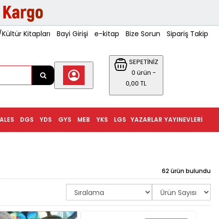
ültür Kitapları
Bayi Girişi
e-kitap
Bize Sorun
Sipariş Takip
SEPETİNİZ
0 ürün -
0,00 TL
ALES
DGS
YDS
GYS
MEB
YKS
LGS
YAZARLAR
YAYINEVLERI
!
62 ürün bulundu