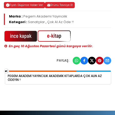
Fiyatı Düşünce Haber Ver
Ürünü Tavsiye Et
Marka :
Pegem Akademi Yayıncılık
Kategori :
Sanatçılar
,
Çok Al Az Öde !!
En geç 10 Ağustos Pazartesi günü kargoya verilir.
PAYLAŞ :
PEGEM AKADEMI YAYINCILIK AKADEMIK KITAPLARDA ÇOK ALIN AZ
ÖDEYIN !