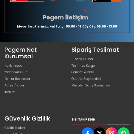
Pegem İletişim
Mesai Saatlerimiz: Hafta içi: 09:00 - 18:00 / Cts: 09:00 - 13:00
Pegem.Net
Sipariş Teslimat
Kurumsal
Sipariş Süreci
Hakkımızda
Teslimat Kargo
Yazarımız Olun
Garanti & İade
Banka Hesapları
Ödeme Seçenekleri
Adres / Kroki
Mesafeli Satış Sözleşmesi
İletişim
Güvenlik Gizlilik
BIZI TAKIP EDIN
Gizlilik İlkeleri