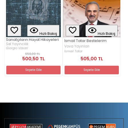
Hızlı Bakış
Hızlı Bakış
Sanatçıların Hayat Hikayeleri
İsmail Tatar Bestelerim
Sel Yayıncılık
Vova Yayınları
Giorgio Vasari
İsmail Tatar
650,00 TL
500,50 TL
505,00 TL
Sepete Ekle
Sepete Ekle