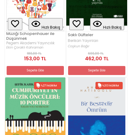
Hızlı Bakış
Hızlı Bakış
Müziği Schopenhauer ile
Saklı Güfteler
Düşünmek
Berikan Yayınları
Pegem Akademi Yayıncılık
Coşkun Bağır
Ekin Çoraklı Kahraman
180,00 TL
600,00 TL
153,00 TL
462,00 TL
Sepete Ekle
Sepete Ekle
%27 İNDIRIM
%30 İNDIRIM