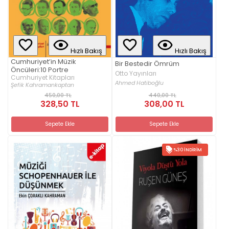
Hızlı Bakış
Hızlı Bakış
Cumhuriyet’in Müzik
Bir Bestedir Ömrüm
Öncüleri:10 Portre
Otto Yayınları
Cumhuriyet Kitapları
Ahmed Hatiboğlu
Şefik Kahramankaptan
450,00 TL
440,00 TL
328,50 TL
308,00 TL
Sepete Ekle
Sepete Ekle
%30 İNDIRIM