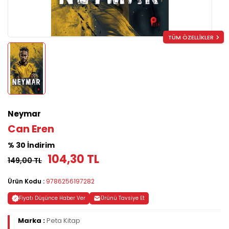
TÜM ÖZELLİKLER
Neymar
Can Eren
% 30 İndirim
104,30 TL
149,00 TL
Ürün Kodu :
9786256197282
Fiyatı Düşünce Haber Ver
Ürünü Tavsiye Et
Marka :
Peta Kitap