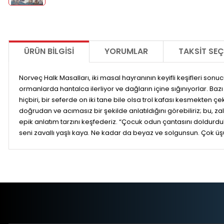
ÜRÜN BILGISI
YORUMLAR
TAKSIT SEÇ
Norveç Halk Masalları, iki masal hayranının keyifli keşifleri sonu
ormanlarda hantalca ilerliyor ve dağların içine sığınıyorlar. Bazı 
hiçbiri, bir seferde on iki tane bile olsa trol kafası kesmekten çe
doğrudan ve acımasız bir şekilde anlatıldığını görebiliriz; bu, z
epik anlatım tarzını keşfederiz. “Çocuk odun çantasını doldurdu
seni zavallı yaşlı kaya. Ne kadar da beyaz ve solgunsun. Çok üşü