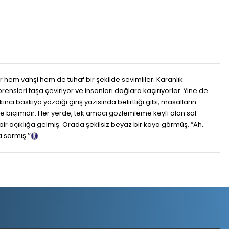
er hem vahşi hem de tuhaf bir şekilde sevimliler. Karanlık
prensleri taşa çeviriyor ve insanları dağlara kaçırıyorlar. Yine de
nci baskıya yazdığı giriş yazısında belirttiği gibi, masalların
fade biçimidir. Her yerde, tek amacı gözlemleme keyfi olan saf
ir açıklığa gelmiş. Orada şekilsiz beyaz bir kaya görmüş. “Ah,
 sarmış.’’
Tanıtım Metni