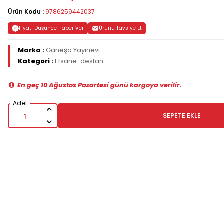
Ürün Kodu :
9786259442037
Fiyatı Düşünce Haber Ver
Ürünü Tavsiye Et
Marka :
Ganeşa Yayınevi
Kategori :
Efsane-destan
En geç 10 Ağustos Pazartesi günü kargoya verilir.
SEPETE EKLE