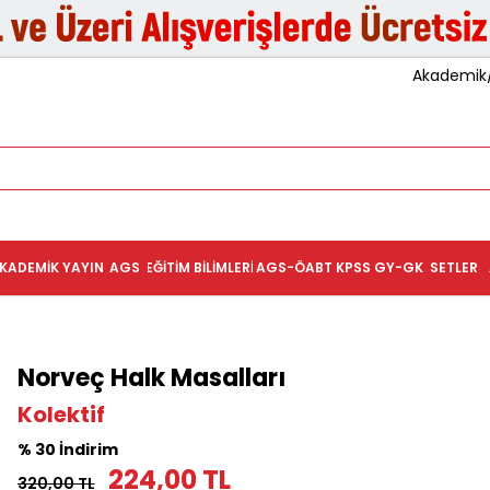
Akademik/K
KADEMIK YAYIN
AGS
EĞITIM BILIMLERI
AGS-ÖABT
KPSS GY-GK
SETLER
Norveç Halk Masalları
Kolektif
% 30 İndirim
224,00 TL
320,00 TL