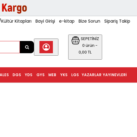
ültür Kitapları
Bayi Girişi
e-kitap
Bize Sorun
Sipariş Takip
SEPETİNİZ
0 ürün -
0,00 TL
ALES
DGS
YDS
GYS
MEB
YKS
LGS
YAZARLAR
YAYINEVLERI