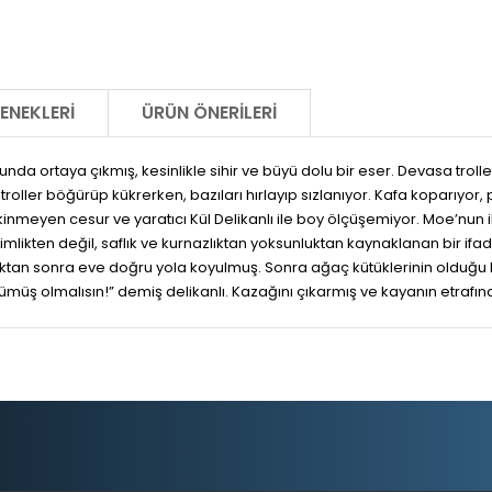
ENEKLERI
ÜRÜN ÖNERILERI
cunda ortaya çıkmış, kesinlikle sihir ve büyü dolu bir eser. Devasa troll
troller böğürüp kükrerken, bazıları hırlayıp sızlanıyor. Kafa koparıyor, 
kinmeyen cesur ve yaratıcı Kül Delikanlı ile boy ölçüşemiyor. Moe’nun iki
alimlikten değil, saflık ve kurnazlıktan yoksunluktan kaynaklanan bir i
ktan sonra eve doğru yola koyulmuş. Sonra ağaç kütüklerinin olduğu b
müş olmalısın!” demiş delikanlı. Kazağını çıkarmış ve kayanın etrafına