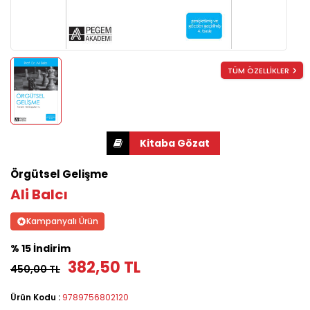
TÜM ÖZELLİKLER
Örgütsel Gelişme
Ali Balcı
Kampanyalı Ürün
% 15 İndirim
382,50 TL
450,00 TL
Ürün Kodu :
9789756802120