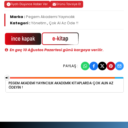
Fiyatı Düşünce Haber Ver
Ürünü Tavsiye Et
Marka :
Pegem Akademi Yayıncılık
Kategori :
Yönetim
,
Çok Al Az Öde !!
En geç 10 Ağustos Pazartesi günü kargoya verilir.
PAYLAŞ :
PEGEM AKADEMI YAYINCILIK AKADEMIK KITAPLARDA ÇOK ALIN AZ
ÖDEYIN !