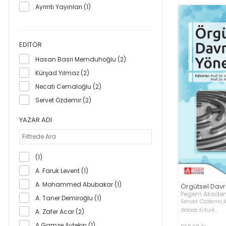
Ayrıntı Yayınları (1)
Çınaraltı Yayınları (2)
Doğu Kütüphanesi (1)
EDITÖR
Domingo Yayınevi (1)
Hasan Basri Memduhoğlu (2)
Efil Yayınevi (1)
Kürşad Yılmaz (2)
Elma Yayınevi (7)
Necati Cemaloğlu (2)
Epsilon Yayınları (3)
Servet Özdemir (2)
Gazi Kitabevi (10)
Gülnar Yayınları (1)
YAZAR ADI
Hayat Yayınları (1)
Herdem Kitap (1)
Hiperlink Yayınları (1)
(1)
Hümanist Kitap Yayıncılık (1)
A. Faruk Levent (1)
İdeal Kültür Akademik (1)
A. Mohammed Abubakar (1)
Örgütsel Davr
Pegem Akademi
İdeal Kültür Yayıncılık (1)
A. Taner Demiroğlu (1)
Servet Özdemir,
Abbas Ertürk...
İş Bankası Kültür Yayınları (3)
A. Zafer Acar (2)
Kalder Yayınları (1)
A.Gamze Aytekin (1)