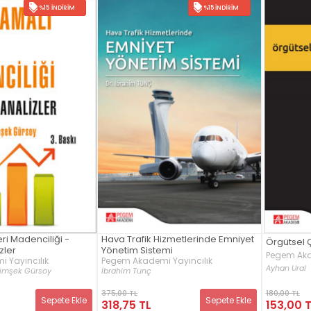
%15 İNDIRIM
%15 İNDIRIM
ri Madenciliği -
Hava Trafik Hizmetlerinde Emniyet
Örgütsel 
zler
Yönetim Sistemi
Pegem Aka
 Yayıncılık
Pegem Akademi Yayıncılık
Ayhan Ural
imşek Gürsoy
İbrahim Tunç
375,00 TL
180,00 TL
Sepete Ekle
Sepete Ekle
318,75 TL
153,00 