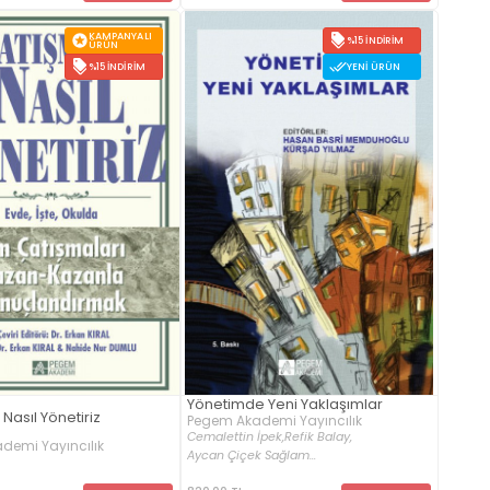
KAMPANYALI
%15 İNDIRIM
ÜRÜN
%15 İNDIRIM
YENI ÜRÜN
Yönetimde Yeni Yaklaşımlar
Nasıl Yönetiriz
Pegem Akademi Yayıncılık
Cemalettin İpek,
Refik Balay,
demi Yayıncılık
Aycan Çiçek Sağlam...