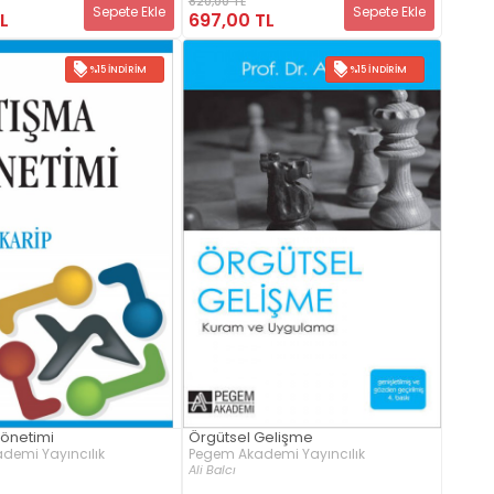
820,00 TL
Sepete Ekle
Sepete Ekle
L
697,00 TL
%15 İNDIRIM
%15 İNDIRIM
önetimi
Örgütsel Gelişme
demi Yayıncılık
Pegem Akademi Yayıncılık
Ali Balcı