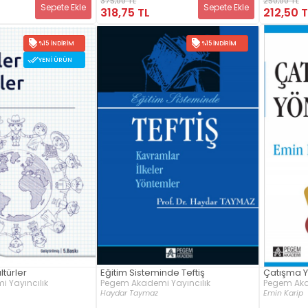
250,00 TL
375,00 TL
Sepete Ekle
Sepete Ekle
212,50 T
318,75 TL
%15 İNDIRIM
%15 İNDIRIM
YENI ÜRÜN
ltürler
Eğitim Sisteminde Teftiş
Çatışma Y
 Yayıncılık
Pegem Akademi Yayıncılık
Pegem Aka
Haydar Taymaz
Emin Karip