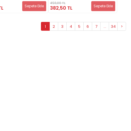
450,00 TL
Sepete Ekle
Sepete Ekle
TL
382,50 TL
1
2
3
4
5
6
7
...
34
>