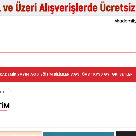
Akademik/K
KADEMIK YAYIN
AGS
EĞITIM BILIMLERI
AGS-ÖABT
KPSS GY-GK
SETLER
im
TIM