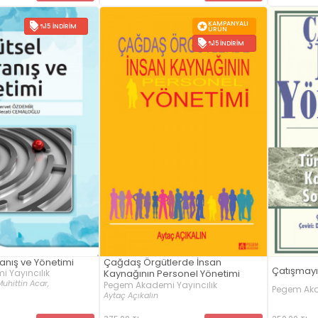
KAMPANYALI
%15 İNDIRIM
ÜRÜN
%15 İNDIRIM
anış ve Yönetimi
Çağdaş Örgütlerde İnsan
Çatışmayı 
 Yayıncılık
Kaynağının Personel Yönetimi
Muhittin Acar,
Pegem Akademi Yayıncılık
Pegem Aka
Aytaç Açıkalın