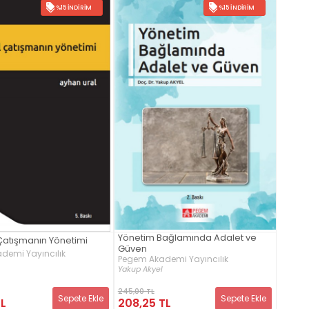
%15 İNDIRIM
%15 İNDIRIM
Yönetim Bağlamında Adalet ve
Çatışmanın Yönetimi
Güven
demi Yayıncılık
Pegem Akademi Yayıncılık
Yakup Akyel
245,00 TL
Sepete Ekle
Sepete Ekle
TL
208,25 TL