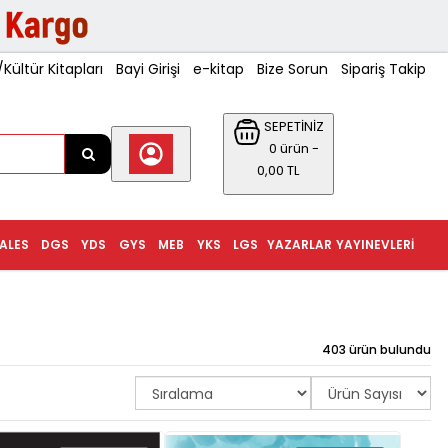
ültür Kitapları
Bayi Girişi
e-kitap
Bize Sorun
Sipariş Takip
SEPETİNİZ
0 ürün -
0,00 TL
ALES
DGS
YDS
GYS
MEB
YKS
LGS
YAZARLAR
YAYINEVLERI
403 ürün bulundu