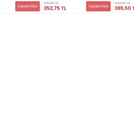
415,00 TL
430,00 TL
Sepete Ekle
Sepete Ekle
352,75 TL
365,50 