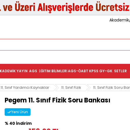
Akademik/K
KADEMIK YAYIN
AGS
EĞITIM BILIMLERI
AGS-ÖABT
KPSS GY-GK
SETLER
11. Sınıf Yardımcı Kaynaklar
11. Sınıf Fizik
11. Sınıf Fizik Soru B
Pegem 11. Sınıf Fizik Soru Bankası
Yeni Ürün
% 40 İndirim