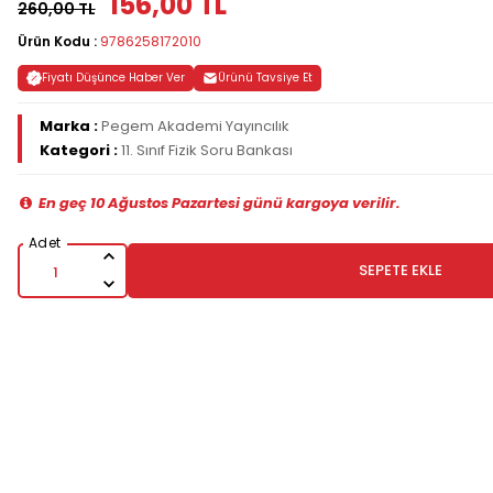
156,00 TL
260,00 TL
Ürün Kodu :
9786258172010
Fiyatı Düşünce Haber Ver
Ürünü Tavsiye Et
Marka :
Pegem Akademi Yayıncılık
Kategori :
11. Sınıf Fizik Soru Bankası
En geç 10 Ağustos Pazartesi günü kargoya verilir.
SEPETE EKLE