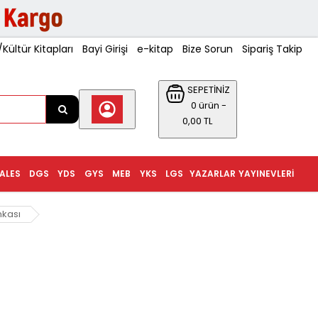
ültür Kitapları
Bayi Girişi
e-kitap
Bize Sorun
Sipariş Takip
SEPETİNİZ
0 ürün -
0,00 TL
ALES
DGS
YDS
GYS
MEB
YKS
LGS
YAZARLAR
YAYINEVLERI
ankası