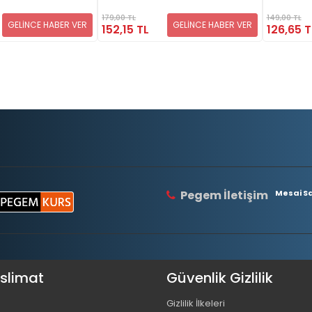
149,00 TL
179,00 TL
GELİNCE HABER VER
GELİNCE HABER VER
126,65 T
152,15 TL
Pegem İletişim
Mesai Saa
eslimat
Güvenlik Gizlilik
Gizlilik İlkeleri