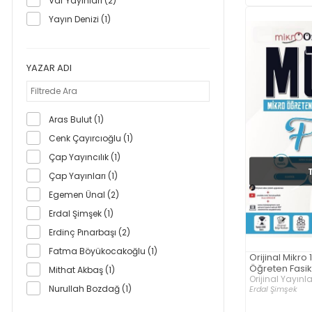
Vaf Yayınları (2)
Yayın Denizi (1)
YAZAR ADI
Aras Bulut (1)
Cenk Çayırcıoğlu (1)
Çap Yayıncılık (1)
Çap Yayınları (1)
Egemen Ünal (2)
Erdal Şimşek (1)
Erdinç Pınarbaşı (2)
Fatma Böyükocakoğlu (1)
Orijinal Mikro 1
Öğreten Fasik
Mithat Akbaş (1)
Orijinal Yayınla
Nurullah Bozdağ (1)
Erdal Şimşek
Ümit Akca (3)