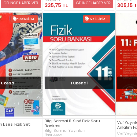
GELİNCE HABER VER
GELİNCE HABER VER
335,75 TL
305,15 T
%20 İNDIRIM
%15 İNDIRIM
Tükendi
Tükendi
Bilgi Sarmal 11. Sınıf Fizik Soru
Vaf Yayınla
n Lisesi Fizik Seti
Bankası
Anlatım Fa
Bilgi Sarmal Yayınları
Vaf Yayınla
Ümit Akca