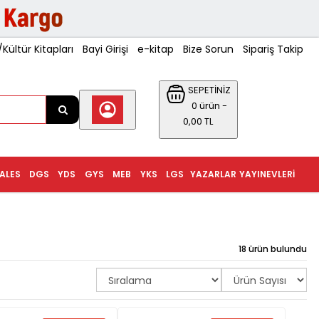
ültür Kitapları
Bayi Girişi
e-kitap
Bize Sorun
Sipariş Takip
SEPETİNİZ
0 ürün -
0,00 TL
ALES
DGS
YDS
GYS
MEB
YKS
LGS
YAZARLAR
YAYINEVLERI
18 ürün bulundu