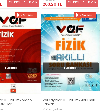
GELİNCE HABER VER
GELİNCE HABER VER
263,20 TL
L
%15 İNDIRIM
%15 İNDIRIM
Tükendi
Tükendi
rı 11. Sınıf Fizik Video
Vaf Yayınları 11. Sınıf Fizik Akıllı Soru
sikülleri
Bankası
rı
Vaf Yayınları