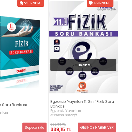
%35 İNDIRIM
%15 İNDIRIM
Tükendi
Egzersiz Yayınları 11. Sınıf Fizik Soru
izik Soru Bankası
Bankası
Egzersiz Yayınları
nları
Nurullah Bozdağ
399,00 TL
Sepete Ekle
GELİNCE HABER VER
L
339,15 TL