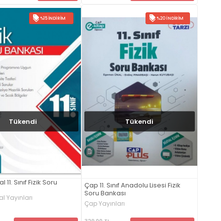
%15 İNDIRIM
%20 İNDIRIM
Tükendi
Tükendi
l 11. Sınıf Fizik Soru
Çap 11. Sınıf Anadolu Lisesi Fizik
Soru Bankası
l Yayınları
Çap Yayınları
329,00 TL