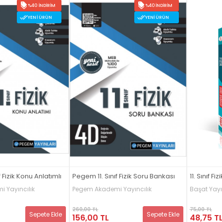
%40 İNDIRIM
%40 İNDIRIM
YENI ÜRÜN
YENI ÜRÜN
 Fizik Konu Anlatımlı
Pegem 11. Sınıf Fizik Soru Bankası
11. Sınıf F
 Yayıncılık
Pegem Akademi Yayıncılık
Başat Yayı
260,00 TL
75,00 TL
Sepete Ekle
Sepete Ekle
156,00 TL
48,75 T