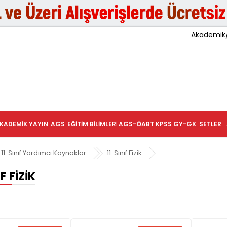
Akademik/K
KADEMIK YAYIN
AGS
EĞITIM BILIMLERI
AGS-ÖABT
KPSS GY-GK
SETLER
11. Sınıf Yardımcı Kaynaklar
11. Sınıf Fizik
IF FIZIK