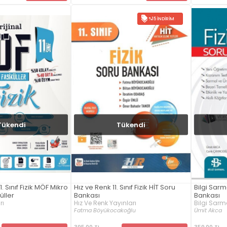
%15 İNDIRIM
Tükendi
Tükendi
1. Sınıf Fizik MÖF Mikro
Hız ve Renk 11. Sınıf Fizik HİT Soru
Bilgi Sarma
üller
Bankası
Bankası
rı
Hız Ve Renk Yayınları
Bilgi Sarma
Fatma Böyükocakoğlu
Ümit Akca
395,00 TL
359,00 TL