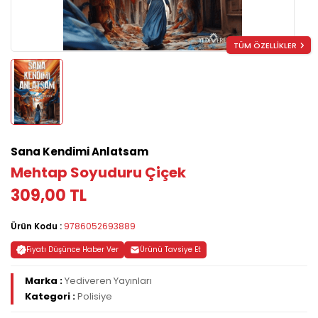
TÜM ÖZELLİKLER
Sana Kendimi Anlatsam
Mehtap Soyuduru Çiçek
309,00 TL
Ürün Kodu :
9786052693889
Fiyatı Düşünce Haber Ver
Ürünü Tavsiye Et
Marka :
Yediveren Yayınları
Kategori :
Polisiye