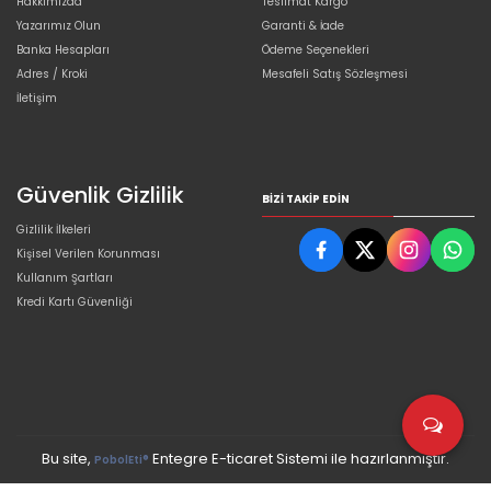
Hakkımızda
Teslimat Kargo
Yazarımız Olun
Garanti & İade
Banka Hesapları
Ödeme Seçenekleri
Adres / Kroki
Mesafeli Satış Sözleşmesi
İletişim
Güvenlik Gizlilik
BIZI TAKIP EDIN
Gizlilik İlkeleri
Kişisel Verilen Korunması
Kullanım Şartları
Kredi Kartı Güvenliği
Bu site,
Entegre E-ticaret Sistemi ile hazırlanmıştır.
PobolEti®