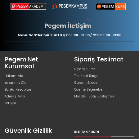
Pegem İletişim
Mesai Saatlerimiz: Hafta içi: 09:00 - 18:00 / Cts: 09:00 - 13:00
Pegem.Net
Sipariş Teslimat
Kurumsal
Sipariş Süreci
Hakkımızda
Teslimat Kargo
Yazarımız Olun
Garanti & İade
Banka Hesapları
Ödeme Seçenekleri
Adres / Kroki
Mesafeli Satış Sözleşmesi
İletişim
Güvenlik Gizlilik
BIZI TAKIP EDIN