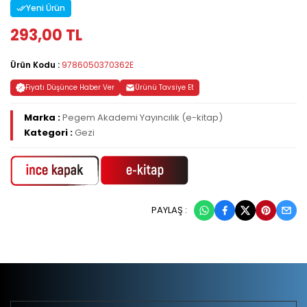
Yeni Ürün
293,00 TL
Ürün Kodu :
9786050370362E
Fiyatı Düşünce Haber Ver
Ürünü Tavsiye Et
Marka :
Pegem Akademi Yayıncılık (e-kitap)
Kategori :
Gezi
PAYLAŞ :