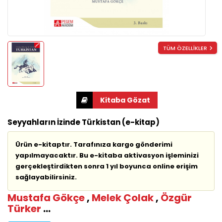
TÜM ÖZELLİKLER
Seyyahların İzinde Türkistan (e-kitap)
Ürün e-kitaptır. Tarafınıza kargo gönderimi
yapılmayacaktır. Bu e-kitaba aktivasyon işleminizi
gerçekleştirdikten sonra 1 yıl boyunca online erişim
sağlayabilirsiniz.
Mustafa Gökçe
,
Melek Çolak
,
Özgür
Türker
...