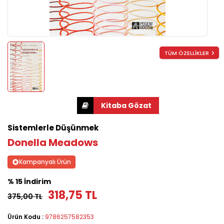
TÜM ÖZELLİKLER
Sistemlerle Düşünmek
Donella Meadows
Kampanyalı Ürün
% 15 İndirim
318,75 TL
375,00 TL
Ürün Kodu :
9786257582353