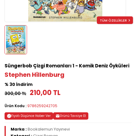
TÜM ÖZELLİKLER
Süngerbob Çizgi Romanları 1 - Komik Deniz Öyküleri
Stephen Hillenburg
% 30 İndirim
210,00 TL
300,00 TL
Ürün Kodu :
9786259242705
Fiyatı Düşünce Haber Ver
Ürünü Tavsiye Et
Marka :
Bookalemun Yayınevi
Kategori :
Çizgi Roman