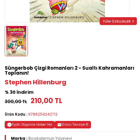
TÜM ÖZELLİKLER
Süngerbob Çizgi Romanları 2 - Sualtı Kahramanları
Toplanın!
Stephen Hillenburg
% 30 İndirim
210,00 TL
300,00 TL
Ürün Kodu :
9786259242712
Fiyatı Düşünce Haber Ver
Ürünü Tavsiye Et
Marka :
Bookalemun Yayınevi