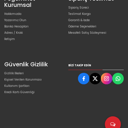
Kurumsal
Sipariş Süreci
Hakkımızda
Teslimat Kargo
Yazarımız Olun
Garanti & İade
Banka Hesapları
Ödeme Seçenekleri
Adres / Kroki
Mesafeli Satış Sözleşmesi
İletişim
Güvenlik Gizlilik
BIZI TAKIP EDIN
Gizlilik İlkeleri
Kişisel Verilen Korunması
Kullanım Şartları
Kredi Kartı Güvenliği