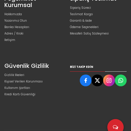
Kurumsal
Sipariş Süreci
Hakkımızda
Teslimat Kargo
Yazarımız Olun
Garanti & İade
Banka Hesapları
Ödeme Seçenekleri
Adres / Kroki
Mesafeli Satış Sözleşmesi
İletişim
Güvenlik Gizlilik
BIZI TAKIP EDIN
Gizlilik İlkeleri
Kişisel Verilen Korunması
Kullanım Şartları
Kredi Kartı Güvenliği