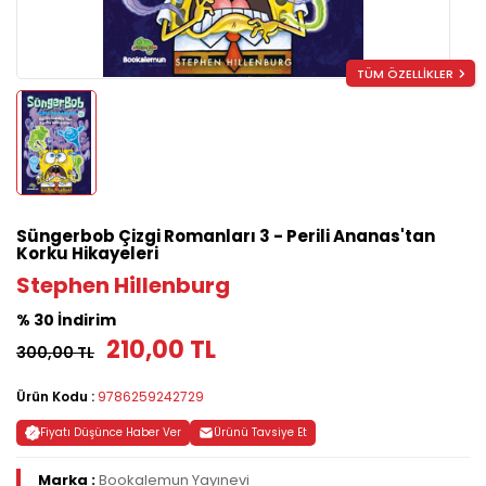
TÜM ÖZELLİKLER
Süngerbob Çizgi Romanları 3 - Perili Ananas'tan
Korku Hikayeleri
Stephen Hillenburg
% 30 İndirim
210,00 TL
300,00 TL
Ürün Kodu :
9786259242729
Fiyatı Düşünce Haber Ver
Ürünü Tavsiye Et
Marka :
Bookalemun Yayınevi