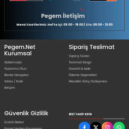
Pegem İletişim
Mesai Saatlerimiz: Hafta içi: 09:00 - 18:00 / Cts: 09:00 - 13:00
Pegem.Net
Sipariş Teslimat
Kurumsal
Sipariş Süreci
Hakkımızda
Teslimat Kargo
Yazarımız Olun
Garanti & İade
Banka Hesapları
Ödeme Seçenekleri
Adres / Kroki
Mesafeli Satış Sözleşmesi
İletişim
Güvenlik Gizlilik
BIZI TAKIP EDIN
Gizlilik İlkeleri
Kişisel Verilen Korunması