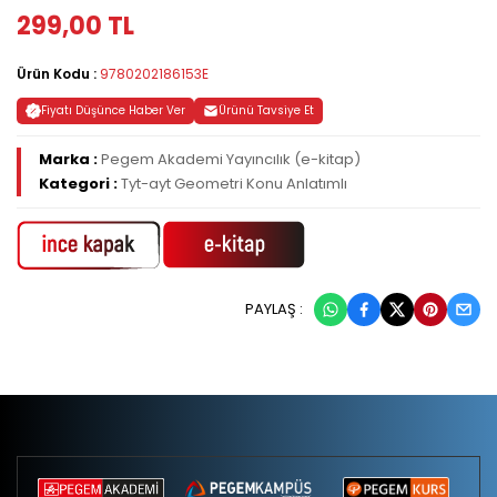
299,00 TL
Ürün Kodu :
9780202186153E
Fiyatı Düşünce Haber Ver
Ürünü Tavsiye Et
Marka :
Pegem Akademi Yayıncılık (e-kitap)
Kategori :
Tyt-ayt Geometri Konu Anlatımlı
PAYLAŞ :