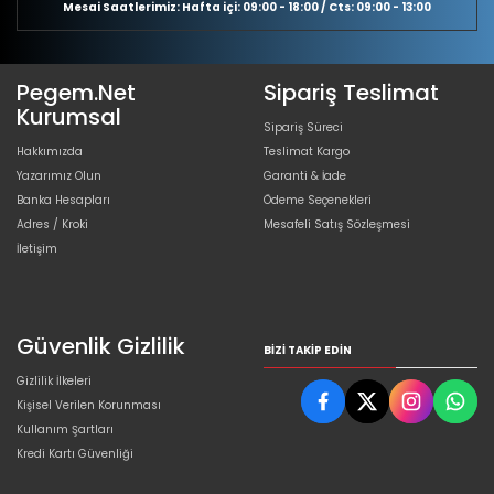
Mesai Saatlerimiz: Hafta içi: 09:00 - 18:00 / Cts: 09:00 - 13:00
Pegem.Net
Sipariş Teslimat
Kurumsal
Sipariş Süreci
Hakkımızda
Teslimat Kargo
Yazarımız Olun
Garanti & İade
Banka Hesapları
Ödeme Seçenekleri
Adres / Kroki
Mesafeli Satış Sözleşmesi
İletişim
Güvenlik Gizlilik
BIZI TAKIP EDIN
Gizlilik İlkeleri
Kişisel Verilen Korunması
Kullanım Şartları
Kredi Kartı Güvenliği