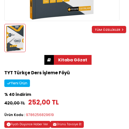
TÜM ÖZELLİKLER
TYT Türkçe Ders İşleme Föyü
Yeni Ürün
% 40 İndirim
252,00 TL
420,00 TL
Ürün Kodu :
9786256829619
Fiyatı Düşünce Haber Ver
Ürünü Tavsiye Et