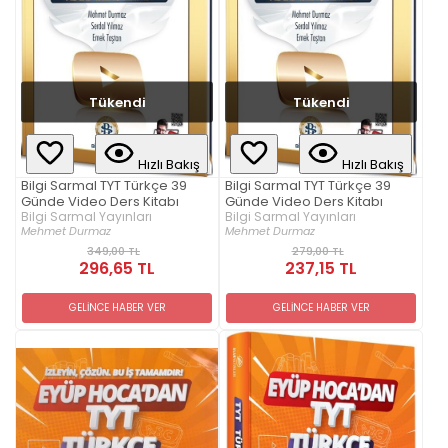
Tükendi
Tükendi
Hızlı Bakış
Hızlı Bakış
Bilgi Sarmal TYT Türkçe 39
Bilgi Sarmal TYT Türkçe 39
Günde Video Ders Kitabı
Günde Video Ders Kitabı
Bilgi Sarmal Yayınları
Bilgi Sarmal Yayınları
Mehmet Durmaz
Mehmet Durmaz
349,00 TL
279,00 TL
296,65 TL
237,15 TL
GELİNCE HABER VER
GELİNCE HABER VER