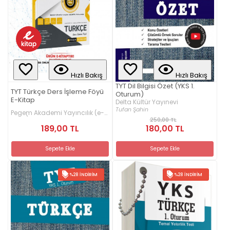
Hızlı Bakış
Hızlı Bakış
TYT Dil Bilgisi Özet (YKS 1.
TYT Türkçe Ders İşleme Föyü
Oturum)
E-Kitap
Delta Kültür Yayınevi
Tufan Şahin
Pegem Akademi Yayıncılık (e-
kitap)
250,00 TL
189,00 TL
180,00 TL
Sepete Ekle
Sepete Ekle
%28 İNDIRIM
%28 İNDIRIM