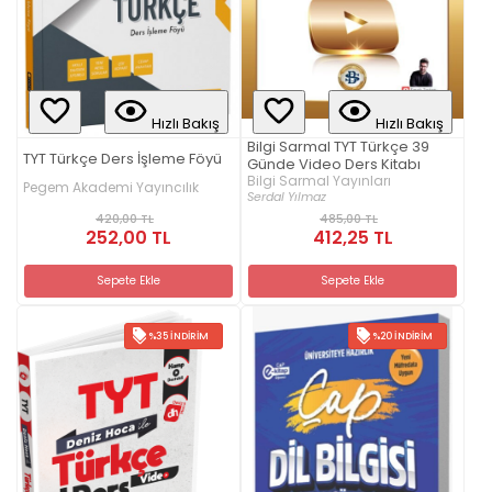
Hızlı Bakış
Hızlı Bakış
Bilgi Sarmal TYT Türkçe 39
TYT Türkçe Ders İşleme Föyü
Günde Video Ders Kitabı
Bilgi Sarmal Yayınları
Pegem Akademi Yayıncılık
Serdal Yılmaz
420,00 TL
485,00 TL
252,00 TL
412,25 TL
Sepete Ekle
Sepete Ekle
%35 İNDIRIM
%20 İNDIRIM