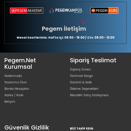
Pegem İletişim
Mesai Saatlerimiz: Hafta içi: 09:00 - 18:00 / Cts: 09:00 - 13:00
Pegem.Net
Sipariş Teslimat
Kurumsal
Sipariş Süreci
Hakkımızda
Teslimat Kargo
Yazarımız Olun
Garanti & İade
Banka Hesapları
Ödeme Seçenekleri
Adres / Kroki
Mesafeli Satış Sözleşmesi
İletişim
Güvenlik Gizlilik
BIZI TAKIP EDIN