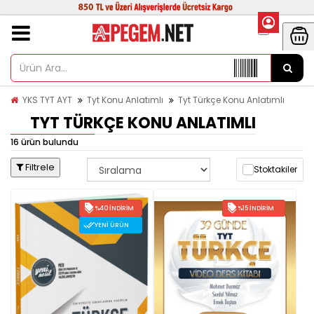
YKS TYT AYT
Tyt Konu Anlatımlı
Tyt Türkçe Konu Anlatımlı
TYT TÜRKÇE KONU ANLATIMLI
16 ürün bulundu
Filtrele
Stoktakiler
%40 İNDIRIM
%15 İNDIRIM
YENI ÜRÜN