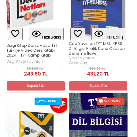
Hızlı Bakış
Hızlı Bakış
Çap Yayınları TYT MSÜ KPSS
Dizgi Kitap Deniz Hoca TYT
Dil Bilgisi Pratik Konu Özetleri
Türkçe Video Ders Kitabı
Deneme İlaveli
2024 - TYT Kamp Kitabı
Çap Yayınları
Dizgi Kitap Yayınları
Samet Ateş
384,00 TL
539,00 TL
249,60 TL
431,20 TL
Sepete Ekle
Sepete Ekle
YENI ÜRÜN
%28 İNDIRIM