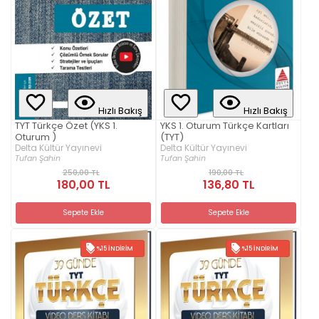
Hızlı Bakış
Hızlı Bakış
TYT Türkçe Özet (YKS 1.
YKS 1. Oturum Türkçe Kartları
Oturum )
(TYT)
Delta Kültür Yayınevi
Delta Kültür Yayınevi
Tufan Şahin
Tufan Şahin
250,00 TL
190,00 TL
180,00 TL
136,80 TL
Sepete Ekle
Sepete Ekle
%15 İNDIRIM
%15 İNDIRIM