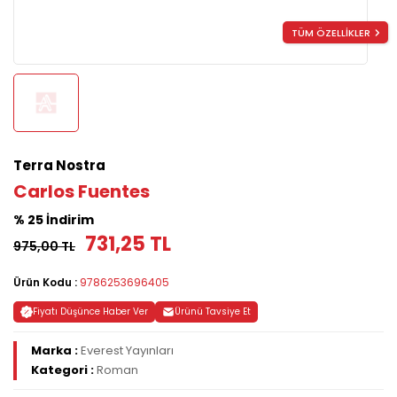
TÜM ÖZELLİKLER
Terra Nostra
Carlos Fuentes
% 25 İndirim
731,25 TL
975,00 TL
Ürün Kodu :
9786253696405
Fiyatı Düşünce Haber Ver
Ürünü Tavsiye Et
Marka :
Everest Yayınları
Kategori :
Roman