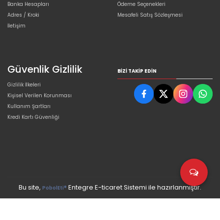
Banka Hesapları
Ödeme Seçenekleri
Adres / Kroki
Mesafeli Satış Sözleşmesi
İletişim
Güvenlik Gizlilik
BIZI TAKIP EDIN
Gizlilik İlkeleri
Kişisel Verilen Korunması
Kullanım Şartları
Kredi Kartı Güvenliği
Bu site,
Entegre E-ticaret Sistemi ile hazırlanmıştır.
PobolEti®