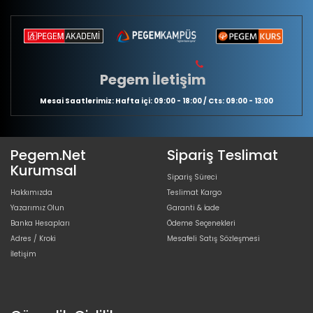
Pegem İletişim
Mesai Saatlerimiz: Hafta içi: 09:00 - 18:00 / Cts: 09:00 - 13:00
Pegem.Net
Sipariş Teslimat
Kurumsal
Sipariş Süreci
Hakkımızda
Teslimat Kargo
Yazarımız Olun
Garanti & İade
Banka Hesapları
Ödeme Seçenekleri
Adres / Kroki
Mesafeli Satış Sözleşmesi
İletişim