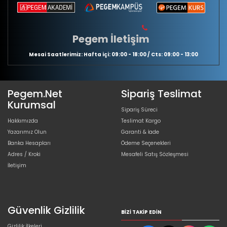
Pegem İletişim
Mesai Saatlerimiz: Hafta içi: 09:00 - 18:00 / Cts: 09:00 - 13:00
Pegem.Net
Sipariş Teslimat
Kurumsal
Sipariş Süreci
Hakkımızda
Teslimat Kargo
Yazarımız Olun
Garanti & İade
Banka Hesapları
Ödeme Seçenekleri
Adres / Kroki
Mesafeli Satış Sözleşmesi
İletişim
Güvenlik Gizlilik
BIZI TAKIP EDIN
Gizlilik İlkeleri