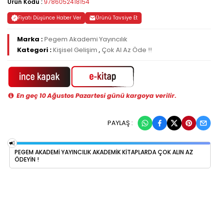
Ürün Kodu :
9786052418154
Fiyatı Düşünce Haber Ver
Ürünü Tavsiye Et
Marka :
Pegem Akademi Yayıncılık
Kategori :
Kişisel Gelişim
,
Çok Al Az Öde !!
En geç 10 Ağustos Pazartesi günü kargoya verilir.
PAYLAŞ :
PEGEM AKADEMI YAYINCILIK AKADEMIK KITAPLARDA ÇOK ALIN AZ
ÖDEYIN !