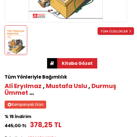
TÜM ÖZELLİKLER
Tüm Yönleriyle Bağımlılık
Ali Eryılmaz
,
Mustafa Uslu
,
Durmuş
Ümmet
...
Kampanyalı Ürün
% 15 İndirim
378,25 TL
445,00 TL